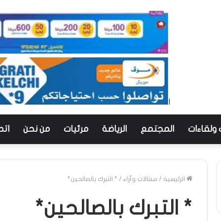
 ولقاءات
المجتمع
الرياضة
مرئيات
من نحن
اتص
الرئيسية
/
مقالات وآراء
/
* التبرك بالصالحين*
* التبرك بالصالحين*