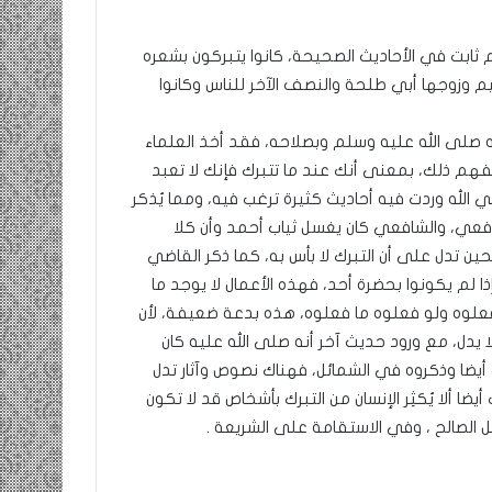
م ثابت في الأحاديث الصحيحة، كانوا يتبركون بشعره
ومضة…./
م وزوجها أبي طلحة والنصف الآخر للناس وكانوا
بومديد…..صرخة
استغاثة..
معادة..؟
صلى الله عليه وسلم وبصلاحه، فقد أخذ العلماء
/
 نفهم ذلك، بمعنى أنك عند ما تتبرك فإنك لا تعبد
الشريف
الله وردت فيه أحاديث كثيرة ترغب فيه، ومما يُذكر
بونا
صاف …/ بين
25 يونيو، 2022
افعي، والشافعي كان يغسل ثياب أحمد وأن كلا
سندان المغاضبين
ومضة…./ بومديد…..صرخة استغاثة..
ين تدل على أن التبرك لا بأس به، كما ذكر القاضي
معادة..؟ / الشريف بونا
ا لم يكونوا بحضرة أحد، فهذه الأعمال لا يوجد ما
ا فعلوه ولو فعلوه ما فعلوه، هذه بدعة ضعيفة، لأن
ا يدل، مع ورود حديث آخر أنه صلى الله عليه كان
أيضا وذكروه في الشمائل، فهناك نصوص وآثار تدل
ضا ألا يُكثِر الإنسان من التبرك بأشخاص قد لا تكون
الصالح ، وفي الاستقامة على الشريعة .