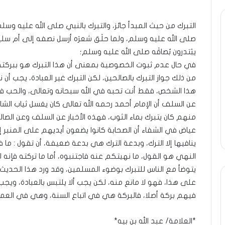
التبرك من حيث المبدأ جائز، والتبرك بالنبي صلى الله عليه وسل
ة
ومضة
صلى الله عليه وسلم، ولما حلَق شعرَه أرسل نصفه إلى أم سلي
ول
:
س
/
يبْتدرون بُصاقَه صلى الله عليه وسلم؛
سانية
…
في حال عدم ثبوت الخصوصية بمعنى أن هذا التبرك هو ببركته 
حزب
من ذلك جواز التبرك بالصالحين، لكن التبرك غير العبادة، يجب أن
ن…!!
الانصاف
9 مايو، 2023
هذا الشخص، فقط أنت تحبه في الله سبحانه وتعالى، والحب في 
ريف
…/
ومضة : / …حزب الان
13 أبريل، 2025
بين
عن السلف أن الإمام أحمد رحمه الله تعالى كان يغسل ثياب الش
ضة ..أفول شمس الإنسانية في
مطرقة المعارضة… و
مطرقة
منهم كان يتبرك بماء الثوب، فهذه الأخبار عن السلف وعن الصالح
تين…!! الشريف بونا
… !!! / الشريف بونا
المعارضة…
عياض في الشفاء أن الصحابة كانوا يضعون أيديهم على المنبر إذ
وسندان
ينافيها إلا الترك، وبدعة الترك هي بدعة ضعيفة، أن تقول : م
المغاضبين
…
النهي هو القول، ما نهيتكم عنه فاجتنبوه، أما ما تركته فإنه ل
!!!
يتوضأ مع الناس للتبرك بوضوء المسلمين، وقد ورد هذا الحديث 
/
على هذا، فهو لا مانع منه، لكن يجب ألا يلتبس بالعبادة، ويجب أي
الشريف
فيهم بركة أصلا، فالبركة هي في اتباع السنة، وهي في العمل 
بونا
*العلامة/ عبد الله بن بيه*