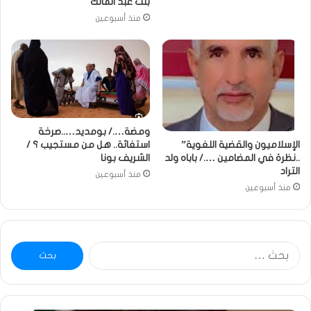
بنت عبد المالك
منذ أسبوعين
ومضة…./ بومديد…..صرخة
استغاثة.. هل من مستجيب ؟ /
الإسلاميون والقضية اللغوية”
الشريف بونا
..نظرة في المضامين …./ باباه ولد
التراد
منذ أسبوعين
منذ أسبوعين
البحث
عن: