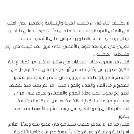
لا يختلف اثنان في ان شمس الحرية والإنسانية والضمير الحي افلت
في الامتين العربية والاسلامية منذ ان بدأ المجرم الدولي بنيامين
نيتانيهو حرب الابادة والتطهير العرقي على الشعب المسلم
العربي في غزة بعد طوفان الأقصى الذي مرق انف جيشه في أرض
فلسطين المحتلة ..
قليل من شعوب مئات المليارات في هاتين الامتين من تحرك لإدانة
الكيان الصهيوني وأقل منه من آزر اهل غزة في محنتهم بل ظل
الجميع شعوبا وانظمة يتفرجون على تدمير غزة وحصار شعبها
المحروم من الماء والغذاء والدواء حيث ، من لم يمت منه بقصف
الصواريخ يموت تحت وطأة الجوع والعطش والمرض على مرأى
ومسمع من عالم تنكر لإنسانيته خوفا من امريكا و الجرثومة
السرطانية التي زرعها الغرب في جسم الشرق الأوسط منذ وعد
بلفور .
قليل منا من لا يتذكر كلمات نيتنياهو في فديو بثته وسائل اعلام
إسرائيلية وعربية واوريية وحتى آسوية حذر فيه غاضبا الأنظمة