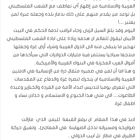
العربية والاسلامية من إظهار أي تعاطف مع الشعب الفلسطيني
بل توعد من يقدم منهم على ذلك بدمار بلده وجعله عبرة لمن
يعتبر …!
اليوم وقد بلغ السيل الزبى وجاء اترامب لدفة الحكم في البيت
الأبيض ليقول للعالم ان هدفه زيادة على ابادة الشعب الفلسطيني
تهجير ما يتبقى منه الى الدول العربية وشراء أرض غزة وجعلها
منتجعا سياحيا يستثمر فيه مليارات الدولارات التي سيأخذها من
أموال العرب المخزنة في البنوك الغربية والأمريكية..
و هنا اما آن لمن في ضميره مثقال ذرة من الإنسانية في الامتين
العربية والاسلامية ان يتحرك لنصرة غزة والدفاع عن المقدسات
التي تتعرض يوميا لتدنيس اعداء الأمة من القردة والخنازير وعبدة
الطاغوت… الي متي هذا الخنوع و الاستسلام و خذلان نساء و
اطفال غزة.
لابد في هذا المقام ان نرفع القبعة لليمن الذي مازالت
صواريخه ومسيراته تدخل الصهاينة في المفاجئ، وتعيق حركة
الطيران في مطار تل ابيب الدولي ..