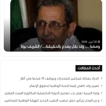
ومضة
خاط
:
…
ولد
تحي
بلال
تقد
يصدع
خاص
بالحقيقة…/
لكم
الشريف
جمي
بونا
الش
التر
30 أبريل، 2026
ومضة … ولد بلال يصدع بالحقيقة…/ الشريف بونا
مح
خ
أحدث المقالات
الدرك يفكك شبكتين للمخدرات ويوقف 13 شخصا في أطار
تعيين ولد داهي رئيسا للجنة الوطنية لحقوق الإنسان
وزارة التربية تعلن بدء تصحيح الدورة التكميلية للبكالوريا السبت المقبل
و زير العدل يترأس حفل تنصيب النقيب الجديد للهيئة الوطنية للمحامين