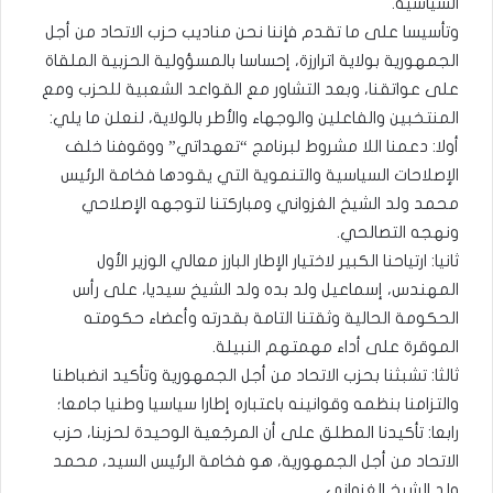
السياسية.
وتأسيسا على ما تقدم فإننا نحن مناديب حزب الاتحاد من أجل
الجمهورية بولاية اترارزة، إحساسا بالمسؤولية الحزبية الملقاة
على عواتقنا، وبعد التشاور مع القواعد الشعبية للحزب ومع
المنتخبين والفاعلين والوجهاء والأطر بالولاية، لنعلن ما يلي:
أولا: دعمنا اللا مشروط لبرنامج “تعهداتي” ووقوفنا خلف
الإصلاحات السياسية والتنموية التي يقودها فخامة الرئيس
محمد ولد الشيخ الغزواني ومباركتنا لتوجهه الإصلاحي
ونهجه التصالحي.
ثانيا: ارتياحنا الكبير لاختيار الإطار البارز معالي الوزير الأول
المهندس، إسماعيل ولد بده ولد الشيخ سيديا، على رأس
الحكومة الحالية وثقتنا التامة بقدرته وأعضاء حكومته
الموقرة على أداء مهمتهم النبيلة.
ثالثا: تشبثنا بحزب الاتحاد من أجل الجمهورية وتأكيد انضباطنا
والتزامنا بنظمه وقوانينه باعتباره إطارا سياسيا وطنيا جامعا؛
رابعا: تأكيدنا المطلق على أن المرجَعية الوحيدة لحزبنا، حزب
الاتحاد من أجل الجمهورية، هو فخامة الرئيس السيد، محمد
ولد الشيخ الغزواني.