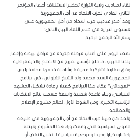
لقاء لمناديب ولاية الترارزة تحضيرا لاستئناف أعمال المؤتمر
الثاني العادي لحزب الاتحاد من أجل الجمهورية.
وقد أصدر مناديب حزب الاتحاد من أجل الجمهورية على
مستوى الترارزة في ختام اللقاء البيان التالي:
بسم الله الرحمن الرحيم
نقف اليوم على أعتاب مرحلة جديدة من مراحل نهضة وإعمار
بلدنا الحبيب، مرحلةٍ تؤسس لمزيدٍ من الانفتاح والديمقراطية
وفق مقاربة تشاركية عميقة وشاملة قدمها فخامة رئيس
الجمهورية السيد محمد ولد الشيخ الغزواني، في برنامج
“تعهداتي” فكان هذا البرنامج كفيلا بإعادة تشكيل المشهد
السياسي وبناء قاعدة شعبية واسعة حسمت نتائج الانتخابات
الرئاسية الأخيرة، ومن الشوط الأول، لصالح مشروع الإصلاح
والمصالحة.
ولقد كان حزبنا حزب الاتحاد من أجل الجمهورية في طليعة
القوى السياسية التي وقفت وراء هذا المشروع وتبنته
باعتباره خيارا وحيدا ومرجعية سياسية لا تقبل النقض أو