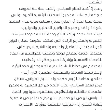
التشكيك.
ونحن إذ نُثمن المناخ السياسي ونشيد بسلاسة الظروف
ونجاعة الإجراءات المواكبةِ للانتخابات الرئاسية الأخيرة- والتي
عرفت فيها البلادُ أولَ تداولٍ مدني شفافٍ ونزيهٍ على السلطة
بشهادة و تقدير جميع المراقبين المحليين والدوليين؛
فإننا كذلك نجدد ارتياحنا البالغ ودعمَنا اللا محدود للسياسات
التنموية والمشاريع الرائدة التي تعكف حكومة معالي الوزير
الأول المهندس إسماعيل ولد بده ولد الشيخ سيديا على
تنفيذها، خدمة لمصالح الوطن وتمكينا للمواطنين من النفاذ
للخدمات الأساسية وإشراكا لجميع مكونات وفعاليات
المجتمع في خطط البناء والتنمية الطموحة.إن هذه الرؤية
الإستراتيجية الشاملة والعقلانية المتبصرة التي أرسى
دعائمها فخامة الرئيس محمد ولد الشيخ الغزواني، ستظل
مركز العمل السياسي لحزب الاتحاد من اجل الجمهورية ومحورَ
اهتمامات مناضليه وتطلعاتهم، يستشفون منها روح الفعل
السياسي الهادئ الهادف، ويستلهمون منها مبادئ مرجعيةً
لإعادة الأخلاق إلى منزلتها الطبيعية فوقَ كل الاعتبارات