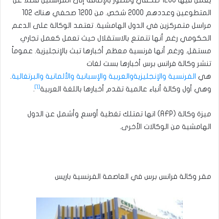
يعمل فيها 1200 صحفي ومصور بالإضافة إلى المراسلين فضلاً عن
المتطوعين وعددهم 2000 شخص. من 1200 صحفي هناك 102
مراسل متمركزين في الدول الهامشية. تعتمد الوكالة على الدعم
الحكومي رغم أنها تتمتع بالاستقلال حيث تعمل كعمل تجاري
مستقل. ورغم أنها فرنسية معظم أخبارها تبث بالإنجليزية. عموماً
تنشر وكالة فرانس برس أخبارها بست لغات
هي
الفرنسية
والإنجليزية
والعربية
والإسبانية
والألمانية
والبرتغالية
.
[1]
وهي أول وكالة أنباء عالمية تقدم أخبارها باللغة العربية
.
ميزة وكالة (AFP) انها تمتلك تغطية أوسع وأشمل عن الدول
الهامشية من الوكالات الأخرى.
مقر وكالة فرانس برس في العاصمة الفرنسية باريس