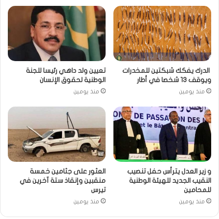
الدرك يفكك شبكتين للمخدرات
تعيين ولد داهي رئيسا للجنة
ويوقف 13 شخصا في أطار
الوطنية لحقوق الإنسان
منذ يومين
منذ يومين
و زير العدل يترأس حفل تنصيب
العثور على جثامين خمسة
النقيب الجديد للهيئة الوطنية
منقبين وإنقاذ ستة آخرين في
للمحامين
تيرس
منذ يومين
منذ يومين