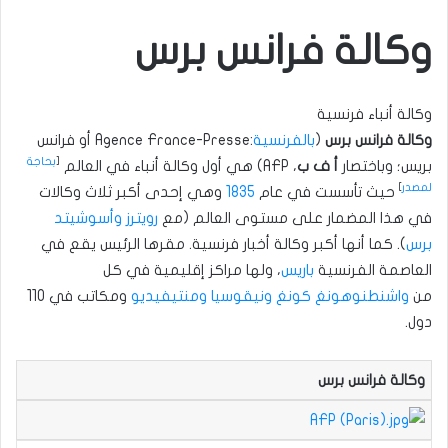
وكالة فرانس برس
وكالة أنباء فرنسية
وكالة فرانس برس
(
بالفرنسية
:Agence France-Presse أو فرانس
[
بحاجة
بريس؛ وباختصار
أ ف ب
، AFP) هي أول وكالة أنباء في العالم
لمصدر
]
حيث تأسست في عام
1835
وهي إحدى أكبر ثلاث وكالات
في هذا المضمار على مستوى العالم (مع
رويترز
وأسوشيتد
برس
). كما أنها أكبر وكالة أخبار فرنسية. مقرها الرئيس يقع في
العاصمة الفرنسية
باريس
، ولها مراكز إقليمية في كل
من
واشنطن
وهونغ كونغ
ونيقوسيا
ومنتيفيديو
ومكاتب في 110
دول.
وكالة فرانس برس