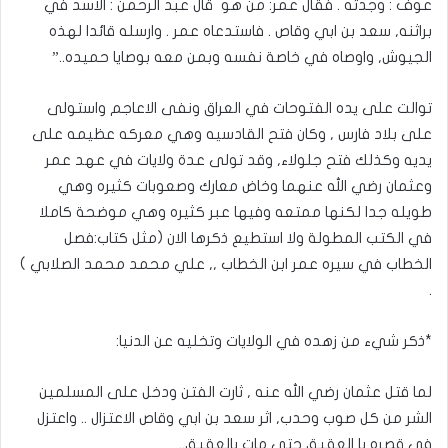
عوف : وجدته . فقال عمر: من هو قال عبد الرحمن : الاسد في
براثنه, سعد بن ابي وقاص . فاستدعاه عمر . وارسله قائدا لهذه
الجيوش, واوصاه في خاصة نفسه وبمن معه بوصايا حميده..”
توالت على يده الفتوحات في العراق ونفى الاعاجم واستولى
على بلاد فارس , وكان فتح القادسيه وهي معركه عظيمه على
يديه وكذلك فتح جلولاء, وقد تولى عدة ولايات في عهد عمر
وعثمان رضي الله عنهما وخاض معارك وصعوبات كثيره وهي
طويله جدا لكنها ممتعه وفيها عبر كثيره وهي موضحة كاملا
في الكتب المطولة ولا استطيع ذكرها الان (مثل كتاب:فصل
الخطاب في سيره عمر ابن الخطاب ,, علي محمد محمد الصلابي )
.
*ذكر شيء من زهده في الولايات وتخليه عن الدنيا:
لما قتل عثمان رضي الله عنه , ثارت الفتن ودخل على المسلمين
الشر من كل صوب وحدب, اثر سعد بن ابي وقاص الاعتزال .. واعتزل
في قصره با العقيق حتى مات بالعقيق..