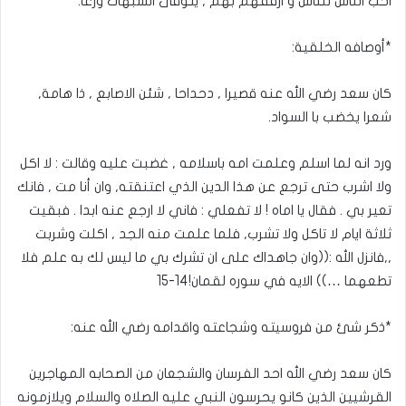
احب الناس للناس و ارفقهم بهم , يتوقى الشبهات ورعا.
*أوصافه الخلقية:
كان سعد رضي الله عنه قصيرا , دحداحا , شئن الاصابع , ذا هامة,
شعرا يخضب با السواد.
ورد انه لما اسلم وعلمت امه باسلامه , غضبت عليه وقالت : لا اكل
ولا اشرب حتى ترجع عن هذا الدين الذي اعتنقته, وان أنا مت , فانك
تعير بي . فقال يا اماه ! لا تفعلي : فاني لا ارجع عنه ابدا . فبقيت
ثلاثة ايام لا تاكل ولا تشرب, فلما علمت منه الجد , اكلت وشربت
,,فانزل الله :((وان جاهداك على ان تشرك بي ما ليس لك به علم فلا
تطعهما …)) الايه في سوره لقمان!14-15
*ذكر شئ من فروسيته وشجاعته واقدامه رضي الله عنه:
كان سعد رضي الله احد الفرسان والشجعان من الصحابه المهاجرين
القرشيين الذين كانو يحرسون النبي عليه الصلاه والسلام ويلازمونه