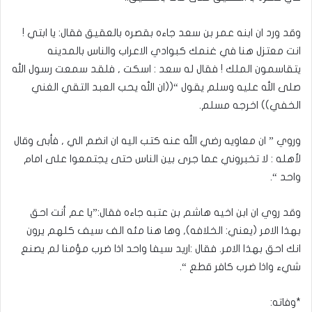
وقد ورد ان ابنه عمر بن سعد جاءه بقصره بالعقيق فقال: يا ابتي !
انت معتزل هنا في غنمك كبوادي الاعراب والناس بالمدينه
يتقاسمون الملك ! فقال له سعد : اسكت , فلقد سمعت رسول الله
صلى الله عليه وسلم يقول “((ان الله يحب العبد التقي الغني
الخفي)) اخرجه مسلم.
وروي ” ان معاويه رضي الله عنه كتب اليه ان انضم الي , فأبى وقال
لأهله : لا تخبروني عما جرى بين الناس حتى يجتمعوا على امام
واحد “.
وقد روي ان ابن اخيه هاشم بن عتبه جاءه فقال:”يا عم أنت احق
بهذا الامر (يعني: الخلافه), وها هنا مئه الف سيف كلهم يرون
انك احق بهذا الامر. فقال :اريد سيفا واحد اذا ضرب مؤمنا لم يصنع
شيء واذا ضرب كافر قطع “.
*وفاته: