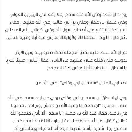
روي” ان سعد رضي الله عنه سمع رجلا يقع في الزبير بن العوام
وفي عثمان بن عفان وعلي بن ابي طالب رضي الله عنهم , فقال
له: يا هذا ! لا تقع في أصحاب رسول الله وفي اخواني . ثم انه صلى
, ثم قال : اللهم ! سخطا لك ولأوليائك ,فأرني فيه أيه وعبره للناس .
ثم ان الله سلط عليه بختيٌُا, فجعله تحت صدره بينه وبين الارض
يدوسه حتى قتله على مشهد من الناس , فقال الناس : هنيئا لك يا
ابا اسحاق ! استجاب الله لك في هذا المجمع
لصحابي الجليل “سعد بن ابي وقاص” رضي الله عن
روي ان اسحاق بن سعد بن ابي وقاص يروي عن ابيه سعد رضي الله
عنه , انه قال : “اجتمعت انا وعبد الله بن جحش يوم احد , فخلونا
في ناحيه, فقال عبد الله بن جحش : يا سعد ! ألا تأتي فندعوا الله
تعالى ؟ قال : فبدأ سعد فدعا , فقال: يارب اذا لقيت العدو غدا ,
فلقني رجلا شديدا بأسه شديدا حرده أقاتله فيك ويقاتلني ثم