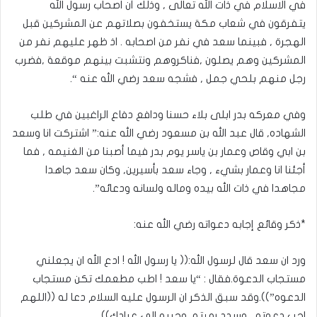
في الاسلام في ذات الله تعالى , وذلك أن اصحاب رسول الله
يتفرقون في شعاب مكة يستخفون بصلاتهم عن المشركين قبل
الهجرة , فبينما سعد في نفر من اصحابه . اذ ظهر عليهم نفر من
المشركين وهم يصلون ,فناكروهم ونتشبت بينهم موقعة ,فضرب
رجل منهم بلحي جمل , فشجه سعد رضي الله عنه “.
وفي معركه بدر ابلى بلاء حسنا ودافع دفاع الراغبين في طلب
الشهاده, قال عبد الله بن مسعود رضي الله عنه:” اشتركت انا وسعد
بن ابي وقاص وعمار بن ياسر يوم بدر فيما أصبنا من الغنيمه , فما
أجئنا انا وعمار بشيء , وجاء سعد بأسيرين, وكان سعد جاهدا
مجاهدا في ذات الله بيده وماله ولسانه ودعائه”.
*ذكر وقائع إجابه دعواته رضي الله عنه:
ورد ان سعد قال لرسول الله:(( يا رسول الله ! ادع الله ان يجعلني
مستجاب الدعوة.فقال : “يا سعد ! اطب مطعمك تكن مستجاب
الدعوه”)).وقد سبق الذكر ان الرسول عليه السلام دعا له ((اللهم
اجب دعوته , وسدد رميته, وحببه الى عبادك)).