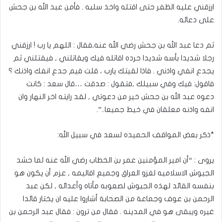
ارزقني عليه الظفر حتى اقتله واخذ سلبه . فأمن عبد الله بن جحش
على دعائه.
ثم دعا عبد الله بن جحش رضي الله عنه,فقال : اللهم يا رب ! ارزقني
رجلا شديدا بأسه شديدا حرده اقاتله فيك ويقاتلني , فيقتلني ثم
يجدع انفي واذني . فاذا لقيتك يارب ، قلت فيم جدع انفك واذنك ؟
فاقول: فيك وفي سبيلك ,فتقول : صدقت …قال سعد : كانت
دعوه عبد الله بن جحش خير من دعوتي , لقد رايته اخر النهار وان
انفه واذنه معلقان في خيط جميعا..”.
*ذكر بعض المواقف الحميده لسعد في سبيل الله:
يروى : “أن امير المؤمنين عمر بن الخطاب رضي الله عنه لما حشد
الجيوش الاسلاميه لغزو العراق وجميع اقاليمه , عزم أن يكون هو
بنفسه القائد لهذه الجيوش لصعوبه مأتاه وأعدائه , لكن عبد
الرحمن بن عوف وجماعة من الصحابة أشاروا عليه ان يختار قائدا
غيره ويبقى هو في المدينه . فقال من ترون : فقال عبد الرحمن بن