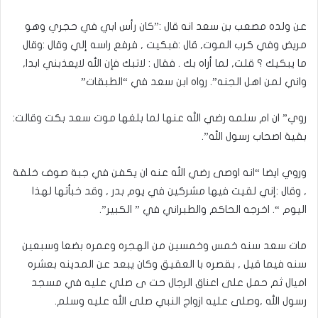
عن ولده مصعب بن سعد انه قال :”كان رأس ابي في حجري وهو
مريض وفي كرب الموت, قال :فبكيت , فرفع راسه إلي وقال :وقال
ما يبكيك ؟ قلت, لما أراه بك . فقال : لاتبك فإن الله لايعذبني ابدا,
واني لمن اهل الجنه”. رواه ابن سعد في “الطبقات”
روي” ان ام سلمه رضي الله عنها لما بلغها موت سعد بكت وقالت:
بقية اصحاب رسول الله”.
وروي ايضا “انه اوصى رضي الله عنه ان يكفن في جبة صوف خلقة
, وقال :إني لقيت فيها مشركين في يوم بدر , وقد خبأتها لهذا
اليوم “. اخرجه الحاكم والطبراني في ” الكبير”.
مات سعد سنه خمس وخمسين من الهجره وعمره بضعا وسبعين
سنه فيما قيل , بقصره با العقيق وكان يبعد عن المدينه بعشره
اميال ثم حمل على اعناق الرجال حت ى صلي عليه في مسجد
رسول الله ,وصلى عليه ازواج النبي صلى الله عليه وسلم.