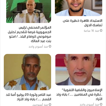
الاستبداد ظاهرة خطيرة على
تماسك الدول
المؤتمر الصحفي لرئيس
منذ 16 ساعة
الجمهورية فرصة لتقديم تحليل
موضوعي لاوضاع البلد.. / امتو
بنت عبد المالك
منذ أسبوع واحد
الإسلاميون والقضية اللغوية”
..نظرة في المضامين …./ باباه ولد
عبد الناصر وثورة 23 يوليو أمة تلد
التراد
القمم …./ باباه ولد التراد
منذ أسبوع واحد
منذ أسبوعين