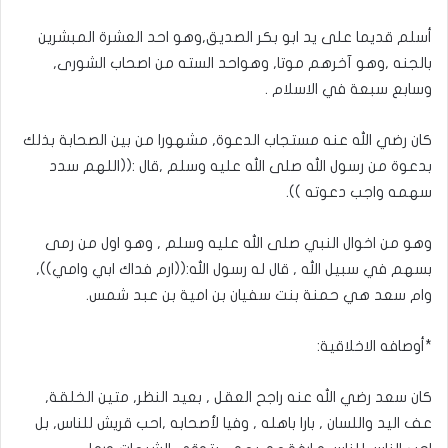
أسلم قديما على يد ابو بكر الصديق,وهو احد العشرة المبشرين
بالجنه ,وهو آخرهم موتا, وهواحد السته من اصحاب الشورى,
وسابع سبعة في الاسلام .
كان رضي الله عنه مستجاب الدعوة, مشهورا من بين الصحابة بذلك
بدعوة من رسول الله صلى الله عليه وسلم ,قال :((اللهم سدد
سهمه واجب دعوته )).
وهو من اخوال النبي صلى الله عليه وسلم , وهو اول من رمى
بسهم في سبيل الله , قال له رسول الله:((ارم فداك ابي وامي)),
وام سعد هي حمنة بنت سفيان بن امية بن عبد شمس.
*أوصافه الاخلاقية:
كان سعد رضي الله عنه راجح العقل , بعيد النظر, متين الخلقة,
عف اليد واللسان , بارا باهله , وفيا لأصحابه ,احب قريش للناس, بل