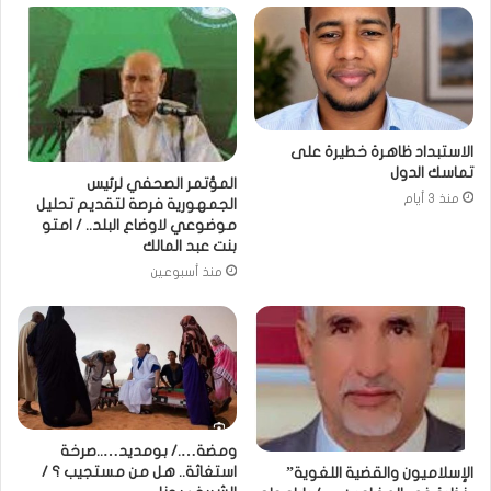
الاستبداد ظاهرة خطيرة على
تماسك الدول
المؤتمر الصحفي لرئيس
منذ 3 أيام
الجمهورية فرصة لتقديم تحليل
موضوعي لاوضاع البلد.. / امتو
بنت عبد المالك
منذ أسبوعين
ومضة…./ بومديد…..صرخة
استغاثة.. هل من مستجيب ؟ /
الإسلاميون والقضية اللغوية”