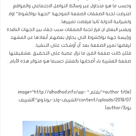
وحسب ما هو متداول عبر وسائط التواصل الاجتماعي والمواقع
اعترضت لجنة الصفقات الصفعة الموجهة “لجهة نواكشوط” اولا
ولميزانية الدولة ثانيا فرفضت تمريرها..
ويعتبر البعض ان قرار لجنة الصفقات سبب جفاء بين الجهات النافذة
ورئيسة جهة نواكشوط التي يحاول بعضهم أبعادها عن المشهد
لرفضها تمرير الصفعة بعد أن أوشكت على التنفيذ .
فلئن كانت صفعة القرن ما تزال عصية على التحقيق ،فشقيقتها
صفعة العشرية باء أصحابها بالفشل حسبما هو متواتر هذه الأيام .
[author title=”بقلم:” image=”http://alhodhod.info/wp-
content/uploads/2019/07/الشريف-ولد-بونا.jpg”]الشريف
بونا[/author]