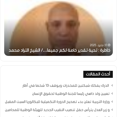
خاطرة
وم
:
..أ
تحية
شم
تقدير
الإن
خاصة
في
لكم
أمت
جميعا…/
الش
الشيخ
بونا
التراد
31 مايو، 2025
محمد
خاطرة : تحية تقدير خاصة لكم جميعا…/ الشيخ التراد محمد
و
أحدث المقالات
الدرك يفكك شبكتين للمخدرات ويوقف 13 شخصا في أطار
تعيين ولد داهي رئيسا للجنة الوطنية لحقوق الإنسان
وزارة التربية تعلن بدء تصحيح الدورة التكميلية للبكالوريا السبت المقبل
و زير العدل يترأس حفل تنصيب النقيب الجديد للهيئة الوطنية للمحامين