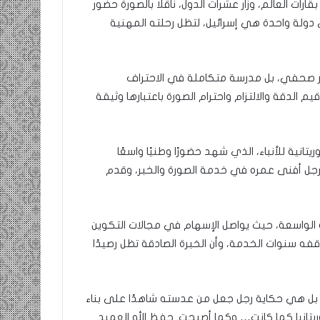
ت العالم، وزار عشرات الدول، ناقلًا بالصورة حضور
 دولة واحدة هي إسرائيل، لتظل رحلته المهنية
صور صحفي، بل مدرسة متكاملة في الاحتراف
الدقة والالتزام واحترام الصورة باعتبارها وثيقة
انية للأنباء، الذي شهد حضورًا وطنيًا واسعًا
رجل أفنى عمره في خدمة الصورة والخبر، وقدم
ته الواسعة، حيث يواصل الإسهام في مجالات التكوين
قفه سنوات الخدمة، وأن الخبرة الصادقة تظل رصيدًا
ل هي حكاية رجل جعل من عدسته شاهدًا على بناء
وريتانيا كما كانت… وكما أصبحت. حفظ الله العميد