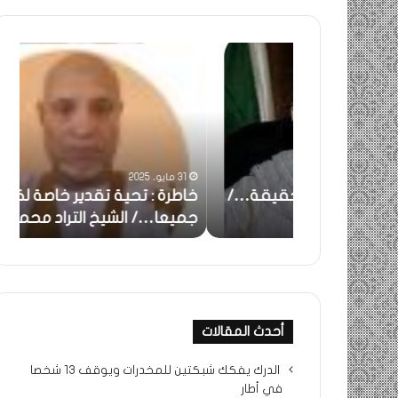
خاطرة
ومض
:
..أف
تحية
شمس
تقدير
الإنس
خاصة
في
لكم
أمتي
جميعا…/
الشر
31 مايو، 2025
الشيخ
بونا
بالحقيقة…/
خاطرة : تحية تقدير خاصة لكم
وم
التراد
جميعا…/ الشيخ التراد محمد
أم
محمد
أحدث المقالات
الدرك يفكك شبكتين للمخدرات ويوقف 13 شخصا
في أطار