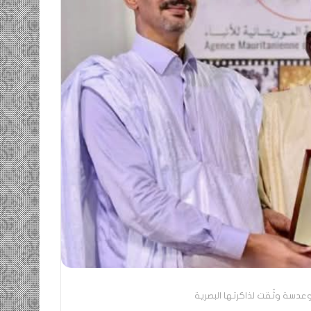
ومضة…./
بومديد…..صرخة
استغاثة..
معادة..؟
/
الشريف
بونا
صاف …/ بين
25 يونيو، 2022
ندان المغاضبين
ومضة…./ بومديد…..صرخة استغاثة..
معادة..؟ / الشريف بونا
عدسة وثّقت لذاكرتها البصرية