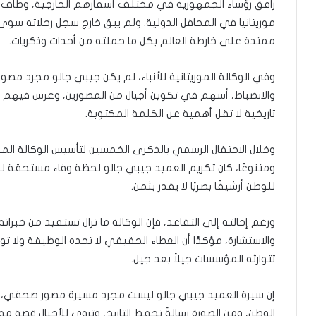
رافق رؤساء الجمهورية في مختلف أسفارهم الخارجية، وطاف بقارا
موريتانيا في المحافل الدولية. ولم يبق خارج سجل رحلاته سوى
ممتدة على خارطة العالم بكل ما حملته من أحداث وذكريات.
وفي الوكالة الموريتانية للأنباء، لم يكن جيبي جالو مجرد م
والانضباط، أسهم في تكوين أجيال من المصورين، وغرس فيهم قيم 
تاريخية لا تقل أهمية عن الكلمة المكتوبة.
وخلال الاحتفال الرسمي بالذكرى الخمسين لتأسيس الوكالة الموريت
ومتنوعًا، كان تكريم العميد جيبي جالو لحظة وفاء مستحقة ل
للوطن أرشيفًا بصريًا لا يقدر بثمن.
ورغم إحالته إلى التقاعد، فإن الوكالة ما تزال تستفيد من خبرا
والاستشارة، مؤكدًا أن العطاء الحقيقي لا تحده الوظيفة ولا تو
تتوارثه المؤسسات جيلاً بعد جيل.
إن سيرة العميد جيبي جالو ليست مجرد مسيرة مصور صحفي، ب
الوطن، ومن الصورة رسالةً تحفظ التاريخ، وتروي للأجيال قصة م