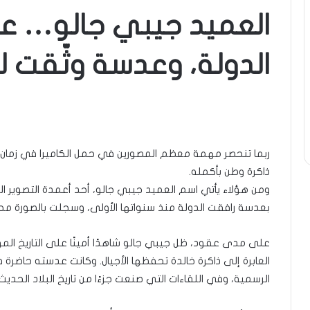
العميد جيبي جالو… ع
الدولة، وعدسة وثّقت لذ
ربما تنحصر مهمة معظم المصورين في حمل الكاميرا في زمان وم
ذاكرة وطن بأكمله.
ومن هؤلاء يأتي اسم العميد جيبي جالو، أحد أعمدة التصوير ال
بعدسة رافقت الدولة منذ سنواتها الأولى، وسجلت بالصورة مح
على مدى عقود، ظل جيبي جالو شاهدًا أمينًا على التاريخ المو
العابرة إلى ذاكرة خالدة تحفظها الأجيال. وكانت عدسته حاضرة ف
الرسمية، وفي اللقاءات التي صنعت جزءًا من تاريخ البلاد الحديث.