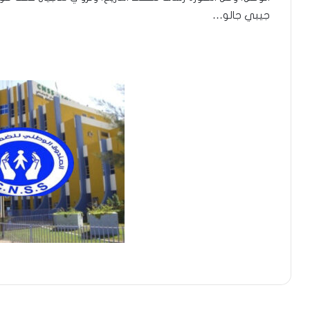
جيبي جالو…