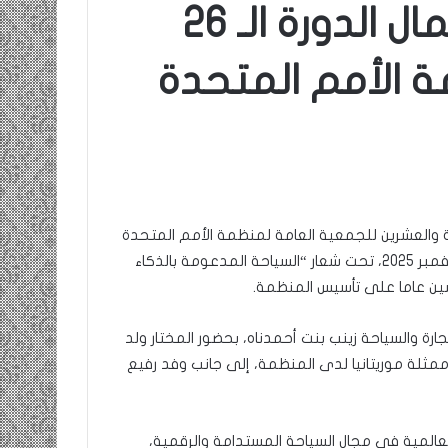
موريتانيا تشارك في أعمال الدورة الـ 26
 الأمم المتحدة
ة والعشرين للجمعية العامة لمنظمة الأمم المتحدة
للسياحة، التي تستضيفها المملكة خلال الفترة من 7 إلى 11 نوفمبر 2025، تحت شعار “السياحة المدعومة بالذكاء
سين عاما على تأسيس المنظمة.
ارة والسياحة زينب بنت أحمدناه، بحضور المختار ولد
ثلة موريتانيا لدى المنظمة، إلى جانب وفد رفيع
عالمية في مجال السياحة المستدامة والرقمية،