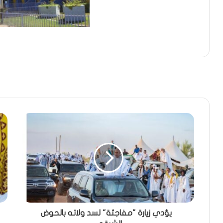
يؤدي زيارة "مفاجئة" لسد ولاته بالحوض