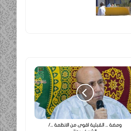
ومضة ... القبلية اقوى من الانظمة .../