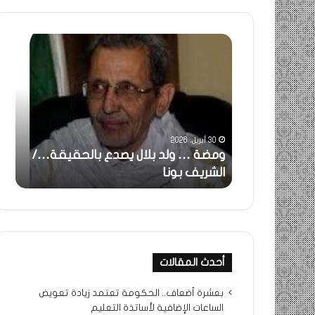
ومضة
خاطر
:
…
ولد
تحية
بلال
تقدي
يصدع
خاص
بالحقيقة…/
لكم
الشريف
جميع
30 أبريل، 2026
بونا
الشي
 استغاثة..
ومضة … ولد بلال يصدع بالحقيقة…/
خا
التراد
ف بونا
الشريف بونا
جم
محم
أحدث المقالات
بعشرة أضعاف.. الحكومة تعتمد زيادة تعويض
الساعات الإضافية لأساتذة التعليم