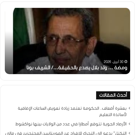
ومضة
خاط
:
…
ولد
تحي
بلال
تقد
يصدع
خاص
بالحقيقة…/
لكم
الشريف
جمي
بونا
الش
التر
30 أبريل، 2026
ومضة … ولد بلال يصدع بالحقيقة…/ الشريف بونا
مح
خ
أحدث المقالات
بعشرة أضعاف.. الحكومة تعتمد زيادة تعويض الساعات الإضافية
لأساتذة التعليم
الأرصاد الجوية تتوقع أمطارا في عدد من الولايات بينها نواكشوط
التكتل” يدعو إلى التحرك للإفراج عن الموريتانيين المحتجزين في مالي