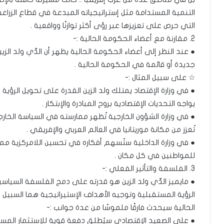
التنمية المستدامة مثل إستراتيجياته المبدعة في قطاع الزراعة 
التي حرص على تعزيزها عبر رؤى أكثر توازنًا وواقعية .
2. مقارنة مع أعضاء الحكومة الحالية :-
● عند النظر إلى أعضاء الحكومة الحالية يظهر أن الدِّي ولد الزي
جديدة أو قائمة في الحكومة الحالية .
☆ على سبيل المثال :-
● في وزارة الإقتصاد يمتلك ولد الزين القدرة على تحويل الرؤ
يواجه التحديات الإقتصادية بروح المبادرة والإبتكار .
● في وزارة الشؤون الخارجية تُظهر ممارسته في السياسة الخارجية
تُعزز من مكانة موريتانيا في العالم العربي والإفريقي .
● في وزارة الداخلية ستُسهم أفكاره في تحسين اللامركزية مم
للمواطنين في كل مكان .
3. الفلسفة والتأثير الفعلي :-
● مايميز الدِّي ولد الزين هو قدرته على دمج الفلسفة السياسي
الرؤية المستقبلية وتوجيه الأهداف الإستيراتيجية هما السبيل إل
الحالية سيحدث فارقًا ملموسًا من عدة جوانب :-
● على الصعيد الإقتصادي سيُطلق دفعة قوية للإستثمار المستد