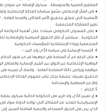
المشاريع الصغيرة والمتوسطة .. سيحول الإقتصاد من نموذج تق
● في الشأن الإجتماعي ستُعزز سياساته العدالة الإجتماعية ويُعا
الأساسية التي تتعلق بتحقيق الأمن الغذائي والصحة العامة .. لأ
تعزيز المشاركة المجتمعية .
● على المستوى الحكومي سيشدد على أهمية الحوكمة الرشي
الحكومية .. سيضمن أن تظل الحقوق السياسية والإقتصادية للم
المجتمعية وزيادة الإستقلالية للمؤسسات الحكومية .
4. اللمسة الإنسانية في سياسة الدِّي ولد الزين :-
● على الرغم من أن السياسة في جوهرها فن من فنون الحكم والإدا
الرفاهية الإجتماعية عبر التوازن بين القيم الإنسانية والمصالح
مواقفه ويراعي دائمًا المصلحة العامة .. ولاشك أن تعيينه في
لتحقيق تغييرات عميقة ترتكز على مفهوم العدالة الإجتماعية
إطار من الشفافية والإستدامة .
5. الختام :-
● إن تعيين الدِّي ولد الزين في الحكومة الحالية سيكون بمثا
الإستيراتيجية للعديد من المشاكل التي تواجه الدولة سواء في 
الذي يرى في التحول المستدام والتنمية الشاملة السبيل إلى تع