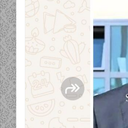
ومضة…./
بومديد…..صرخة
استغاثة..
معادة..؟
/
الشريف
بونا
صاف …/ بين
25 يونيو، 2022
ندان المغاضبين
ومضة…./ بومديد…..صرخة استغاثة..
معادة..؟ / الشريف بونا