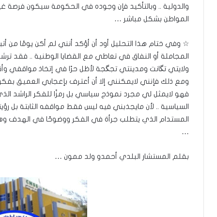
والدولية .. وبالتأكيد فإن وجوده في الحكومة سيكون فرصة
المواطن بشكل مباشر …
☆ وفي ختام هذا التحليل أود أن أؤكد أنني لم أكن يومًا من أتب
المجاملة أو النفاق في تعاطي مع القضايا الوطنية .. فقد ت
ولايتي تگانت ومدينتي تجگجة لأظل حرًا في إتخاذ مواقفي وأقوا
ومع ذلك فإنني لايمكنني إلا أن أعترف بإعجابي العميق بفكر ال
فهو لايمثل لي مجرد نموذج سياسي بل رمزًا للفكر الراشد الذي
السياسية .. لأن مايجذبني فيه ليس فقط مواقفه الثابتة بل رؤيته 
المستدام الذي يتطلب جرأة في الفكر ووضوحًا في الهدف وهو
…
بقلم المستشار البلدي أحمدو ولد ممون …