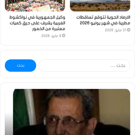
الارصاد الجوية تتوقع تساقطات
وكيل الجمهورية في نواكشوط
مطرية في شهر يونيو 2026
الغربية يشرف على حرق كميات
معتبرة من الخمور
31 مايو، 2026
9 مايو، 2026
البحث
عن:
ومضة
خاط
:
…
ولد
تحي
بلال
تقد
يصدع
خاص
بالحقيقة…/
لكم
الشريف
جمي