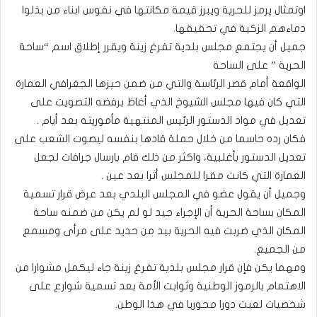
اوتمثال يرمز للحرية ويبرز قيمة مكانتها في نفوس ابناء من بذلوا
دماءهم الزكية في تحقيقها.
جميل أن يجتمع مجلس بلدية تفرغ زينة ويقرر إطلاق اسم “ساحة
الحرية ” على الساحة
الواقعة أمام قصر الرئاسة والتي من ضمن حيزها الجغرافي العمارة
التي كان فيها مجلس الشيوخ الذي أغاظ برفضه التصويت على
تعديل في مواد الدستور الرئيس المنتهية مأموريته بعد أيام .
فكان رده حاسما من خلال حملة قادها بنفسه ليصوت الشعب على
تعديل الدستور بأغلبية، واكثر من ذلك قام بارسال جرافات لجعل
العمارة التي كانت مقرا للمجلس أثرا بعد عين .
وجميل أن يقول عضو في المجلس البلدي بعد عرض قرار تسمية
المكان بساحة الحرية أن الإجراء جيد لو لم يكن من ضمنه ساحة
المكان الذي ضربت فيه الحرية بيد من حديد على مرأى ومسمع
من الجميع.
ومهما يكن فإن قرار مجلس بلدية تفرغ زينة جاء ليكمل مشوارا من
الاهتمام بالرموز الوطنية وثوابت الأمة بعد تسمية شوارع على
شخصيات لعبت دورا محوريا في هذا الوطن.