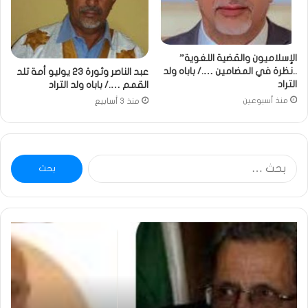
الإسلاميون والقضية اللغوية”
..نظرة في المضامين …./ باباه ولد
عبد الناصر وثورة 23 يوليو أمة تلد
التراد
القمم …./ باباه ولد التراد
منذ أسبوعين
منذ 3 أسابيع
البحث
عن:
خاطرة
وم
:
..أ
تحية
شم
تقدير
الإن
خاصة
في
لكم
أمت