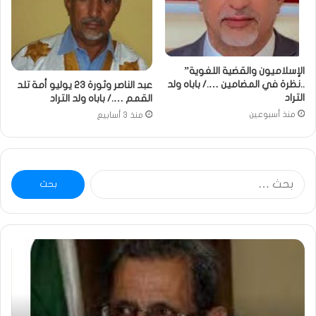
الإسلاميون والقضية اللغوية”
..نظرة في المضامين …./ باباه ولد
عبد الناصر وثورة 23 يوليو أمة تلد
التراد
القمم …./ باباه ولد التراد
منذ أسبوعين
منذ 3 أسابيع
البحث
عن:
ومضة
خاط
:
…
ولد
تحي
بلال
تقد
يصدع
خاص