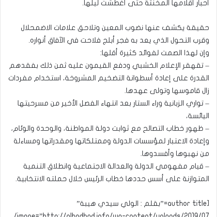
أحبار أقلامها المخنثة حتى أغطشت ليلها.
حقيقة يكشف عنها نضوب المعين وتلاحق علامات الاضمحلال
وقرب التحول الذي يعد به فجر أبلج فلاحت في الآفاق أنواره.
وإن لهذا الصمت لفوائد كثيرة أقلها:
– تقهقر الإعلام الخشبي ودفع القيمون عليه ثمن ذلك بفقدهم
القدرة على إعادة أسطوانة التضخيم المشروخة، استخدام مفردات
زال قاموسها وتولى عهدها.
– تواري الزبانية وراء الستار بعد انتهاء الفصل الأخير من مسرحيتها
اليائسة،
– ظهور خطاب التصالح مع ثوابت دولة المواطنة، والوحدة والوئام،
وإعادة الاعتبار لمؤسسات الدولة وممتلكاتها ومقدراتها ومساءلة
من نهبوها وأفسدوها.
– قيام مفهومي الدولة والعدالة الاجتماعية وانطلاق التنمية
المتوازنة على أسس حددها خطاب الرئيس خلال حملته الانتخابية.
[author title=”بقلم : الولي سيدي هيبة”
image=”http://alhodhod.info/wp-content/uploads/2019/07/