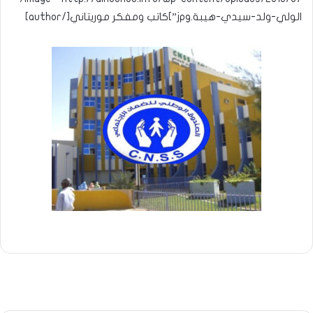
الولي-ولد-سيدي-هيبة.jpg”]كاتب ومفكر موريتاني[/author]