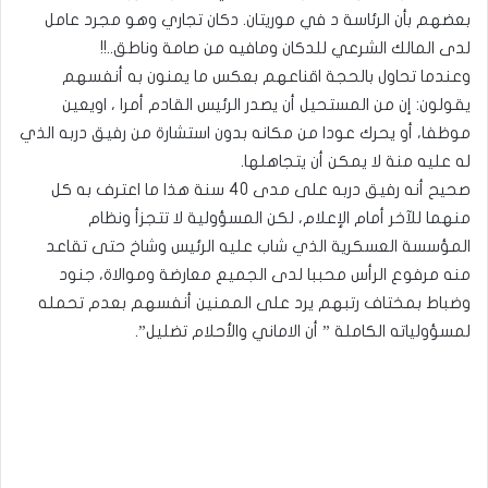
بعضهم بأن الرئاسة د في موريتان. دكان تجاري وهو مجرد عامل
لدى المالك الشرعي للدكان ومافيه من صامة وناطق..!!
وعندما تحاول بالحجة اقناعهم بعكس ما يمنون به أنفسهم
يقولون: إن من المستحيل أن يصدر الرئيس القادم أمرا ، اويعين
موظفا، أو يحرك عودا من مكانه بدون استشارة من رفيق دربه الذي
له عليه منة لا يمكن أن يتجاهلها.
صحيح أنه رفيق دربه على مدى 40 سنة هذا ما اعترف به كل
منهما للآخر أمام الإعلام، لكن المسؤولية لا تتجزأ ونظام
المؤسسة العسكرية الذي شاب عليه الرئيس وشاخ حتى تقاعد
منه مرفوع الرأس محببا لدى الجميع معارضة وموالاة، جنود
وضباط بمختاف رتبهم يرد على الممنين أنفسهم بعدم تحمله
لمسؤولياته الكاملة ” أن الاماني والأحلام تضليل”.