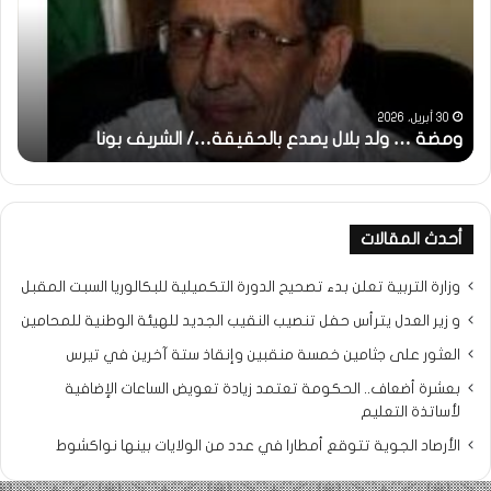
بلال
تقد
يصدع
خاص
بالحقيقة…/
لكم
الشريف
جمي
بونا
الش
التر
30 أبريل، 2026
ومضة … ولد بلال يصدع بالحقيقة…/ الشريف بونا
مح
خ
أحدث المقالات
وزارة التربية تعلن بدء تصحيح الدورة التكميلية للبكالوريا السبت المقبل
و زير العدل يترأس حفل تنصيب النقيب الجديد للهيئة الوطنية للمحامين
العثور على جثامين خمسة منقبين وإنقاذ ستة آخرين في تيرس
بعشرة أضعاف.. الحكومة تعتمد زيادة تعويض الساعات الإضافية
لأساتذة التعليم
الأرصاد الجوية تتوقع أمطارا في عدد من الولايات بينها نواكشوط