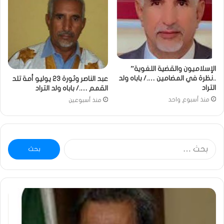
الإسلاميون والقضية اللغوية”
..نظرة في المضامين …./ باباه ولد
عبد الناصر وثورة 23 يوليو أمة تلد
التراد
القمم …./ باباه ولد التراد
منذ أسبوع واحد
منذ أسبوعين
البحث
عن:
ومضة
خاط
:
…
ولد
تحي