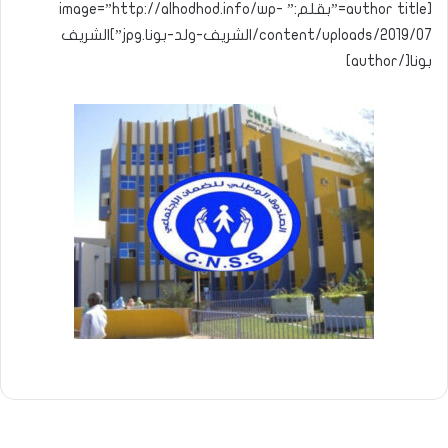
[author title=”بقلم:” image=”http://alhodhod.info/wp-
content/uploads/2019/07/الشريف-ولد-بونا.jpg”]الشريف
بونا[/author]