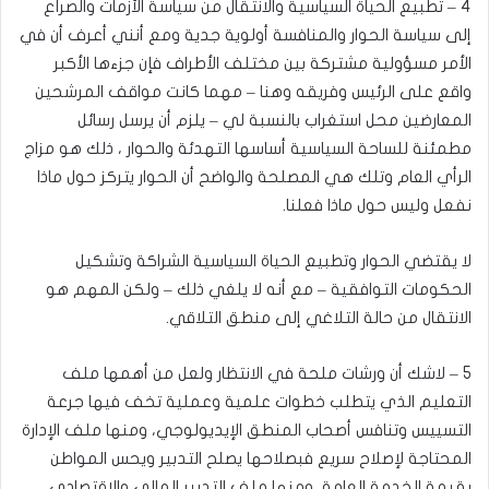
4 – تطبيع الحياة السياسية والانتقال من سياسة الأزمات والصراع
إلى سياسة الحوار والمنافسة أولوية جدية ومع أنني أعرف أن في
الأمر مسؤولية مشتركة بين مختلف الأطراف فإن جزءها الأكبر
واقع على الرئيس وفريقه وهنا – مهما كانت مواقف المرشحين
المعارضين محل استغراب بالنسبة لي – يلزم أن يرسل رسائل
مطمئنة للساحة السياسية أساسها التهدئة والحوار ، ذلك هو مزاج
الرأي العام وتلك هي المصلحة والواضح أن الحوار يتركز حول ماذا
نفعل وليس حول ماذا فعلنا.
لا يقتضي الحوار وتطبيع الحياة السياسية الشراكة وتشكيل
الحكومات التوافقية – مع أنه لا يلغي ذلك – ولكن المهم هو
الانتقال من حالة التلاغي إلى منطق التلاقي.
5 – لاشك أن ورشات ملحة في الانتظار ولعل من أهمها ملف
التعليم الذي يتطلب خطوات علمية وعملية تخف فيها جرعة
التسييس وتنافس أصحاب المنطق الإيديولوجي، ومنها ملف الإدارة
المحتاجة لإصلاح سريع فبصلاحها يصلح التدبير ويحس المواطن
بقيمة الخدمة العامة، ومنها ملف التدبير المالي والاقتصادي