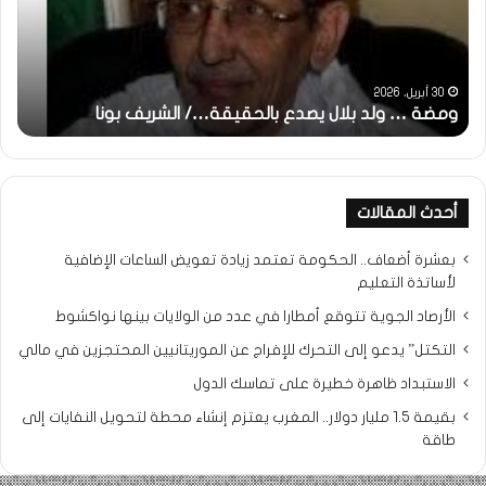
بالحقيقة…/
لكم
الشريف
جمي
بونا
الش
التر
30 أبريل، 2026
ومضة … ولد بلال يصدع بالحقيقة…/ الشريف بونا
مح
خ
أحدث المقالات
بعشرة أضعاف.. الحكومة تعتمد زيادة تعويض الساعات الإضافية
لأساتذة التعليم
الأرصاد الجوية تتوقع أمطارا في عدد من الولايات بينها نواكشوط
التكتل” يدعو إلى التحرك للإفراج عن الموريتانيين المحتجزين في مالي
الاستبداد ظاهرة خطيرة على تماسك الدول
بقيمة 1.5 مليار دولار.. المغرب يعتزم إنشاء محطة لتحويل النفايات إلى
طاقة