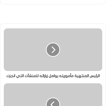
الرئيس المنتهية مأموريته يواصل زياراته للمنشآت التي انجزت