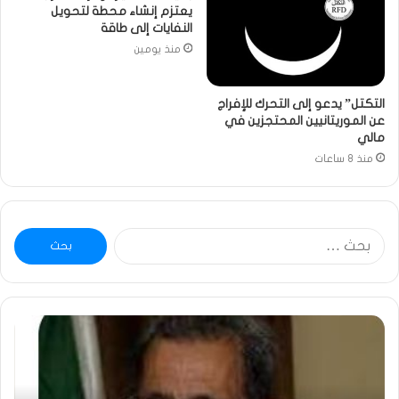
يعتزم إنشاء محطة لتحويل
النفايات إلى طاقة
منذ يومين
التكتل” يدعو إلى التحرك للإفراج
عن الموريتانيين المحتجزين في
مالي
منذ 8 ساعات
البحث
عن:
ومضة
خاط
:
…
ولد
تحي
بلال
تقد
يصدع
خاص