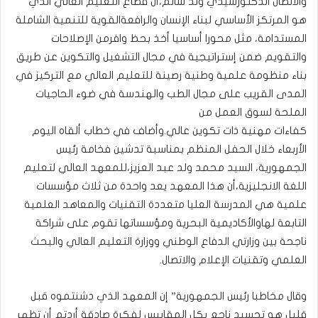
والاتصال الدكتورسيدي ولد سالم،أن قطاع التعليم العالي الذي
هو المرتكز الأساسي لبناء الإنسان والرافعةالقوية للتنمية الشاملة
المستدامة، مثل محورا أساسيا أخذ بحظ وافرمن الإصلاحات
والتقويم ضمن إستراتيجية في مجال التشغيل والتكوين عن طريق
بناء منظومة علمية وطنية رصينة للتعليم العالي مع التركيز في
المدى القريب على مجال الطب والهندسة في ضوء الحاجيات
الملحة لسوق العمل من
كفاءات مهنية ذات تكوين عالي.
وأضاف في خطاب ألقاه اليوم
الأربعاء خلال الحفل المنظم بمناسبة تدشين فخامة رئيس
الجمهورية، السيد محمد ولد عبد العزيز،للمعهد العالي لتعليم
اللغة الانجليزية،أن هذا المعهد يعد واحدة من ثلاث مؤسسات
علمية هي المدرسة العليا متعددة التقنيات والمعاهد العلمية
التابعة لهاوالأكاديمية البحرية ومؤسساتها تقوم على شراكة
ناجحة بين وزارتي الدفاع الوطني ووزارة التعليم العالي والبحث
العلمي وتقنيات الإعلام والاتصال.
وقال مخاطبا رئيس الجمهورية” إن المعهد الذي دشنتموه قبل
قليل هو تجسيد ناجع بكل المقاييس لفكرة صادقة أردتم أن تظهر