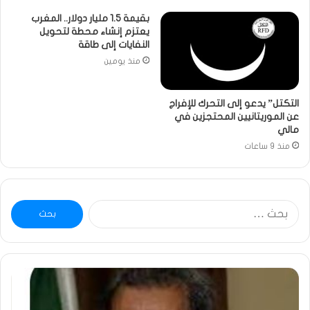
بقيمة 1.5 مليار دولار.. المغرب
يعتزم إنشاء محطة لتحويل
النفايات إلى طاقة
منذ يومين
التكتل” يدعو إلى التحرك للإفراج
عن الموريتانيين المحتجزين في
مالي
منذ 9 ساعات
البحث
عن:
ومضة
خاط
:
…
ولد
تحي