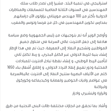
استراتيجي في تنمية البلد، مشيرا إلى تصدر طلاب سلك
المهندسين في السنوات الثلاثة الماضية للمسابقات والمناظرات
الدولية بأكثر من 100 مهندس موريتاني يزاولون الآن دراساتهم
بمدارس تكوين المهندسين في كل من فرنسا وتونس والمغرب.
وأوضح الوزير أنه تم بتوجيهات من رئيس الجمهورية وضع سياسة
هادفة إلى جعل الانترنت عالي السرعة في متناول جميع
المواطنين وتشجيع النفاذ إلى المعرفة، حيث تم في هذا الإطار
إنشاء بنية للربط الدولي عبر الكابل البحري، و ربط لكابل ثاني
لتأمين الربط الوطني، و إنشاء نقطة تبادل الانترنت للمبادلات
المحلية ودور تفريغ إنقاذ التردد الدولي، و إطلاق أشغال بناء 1650
كلم من الألياف البصرية ستتيح النفاذ إلى الانترنت عاليةالسرعة
في عواصم ولايات الحوضين ولعصابة وكيديماغه وكوركول
ولبراكنة
واترارزة واينشيري وادرار.
وأشاد بما تحقق من انجازات مختلفة طالت البنى التحتية من طرق