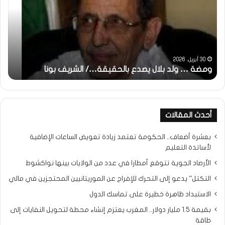
بلال
تقد
يصدع
خاص
بالحقيقة…/
لكم
الشريف
جمي
بونا
الش
التر
30 أبريل، 2026
ومضة … ولد بلال يصدع بالحقيقة…/ الشريف بونا
مح
خ
أحدث المقالات
بعشرة أضعاف.. الحكومة تعتمد زيادة تعويض الساعات الإضافية
لأساتذة التعليم
الأرصاد الجوية تتوقع أمطارا في عدد من الولايات بينها نواكشوط
التكتل” يدعو إلى التحرك للإفراج عن الموريتانيين المحتجزين في مالي
الاستبداد ظاهرة خطيرة على تماسك الدول
بقيمة 1.5 مليار دولار.. المغرب يعتزم إنشاء محطة لتحويل النفايات إلى
طاقة