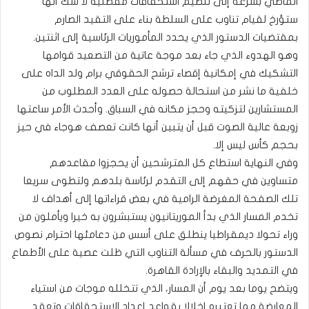
الماضي بسرعة إلى تنظيم استحقاقات مفصلية لا شك أنها
ستؤرخ لقيام تناوب على السلطة بناء على التقيد الصارم
بمقتضيات الدستور الذي يحدد المأموريات الرئاسية إلى اثنتين.
وهو الهدوء الذي جاء بعد موجة عاتية من التصعيد قوامها
التشكيك في إمكانية إقصاء ترشح الحقوقي برام ولد الداه على
خلفية ما نشر من استحالة حصوله على العدد المطلوب من
المستشارين لتزكيته وحجز مكانه في السباق. وأحدث الأمر ساعتها
زوبعة عالية الصوت قبل أن يتبين أنها كانت تعصف هوجاء في حيز
بحجم كأس ليس إلا.
وفي النهاية استطاع كل المترشحين أن يحجزوا مقاعدهم
متساوين في حقهم إلى التقدم لرئاسة بلدهم ولتطوى سريعا
تلك الصفحة المغرضة الرامية في بعض قراءاتها إلى أهداف لا
تخدم المسار الذي بدأ الموريتانيون يستبشرون به خيرا ويأملون من
وراء تحولا ديمقراطيا ينطلق على أسس من دعامئها احترام نصوص
الدستور بالحرف في مسألة التناوب التي ظلت عصية على الأطماع
في التمديد والبقاء بالإرادة القاهرة.
ويتضح يوما بعد يوم أن المسار، الذي تتخلله موجات من استياء
المعارضة مما تعتبره إخلالا بقواعد إعداد الاستحقاقات وتعقد