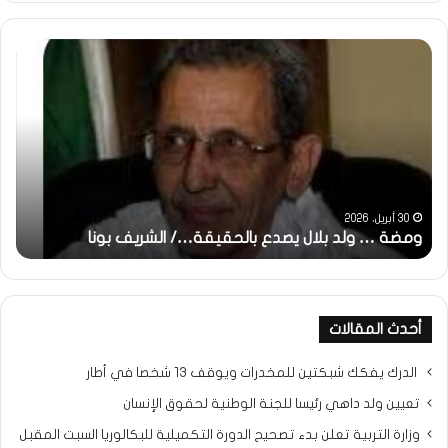
ومضة
خاط
:
…
ولد
تحي
بلال
تقد
يصدع
خاص
بالحقيقة…/
لكم
الشريف
جمي
بونا
الش
التر
30 أبريل، 2026
ومضة … ولد بلال يصدع بالحقيقة…/ الشريف بونا
مح
خ
أحدث المقالات
الدرك يفكك شبكتين للمخدرات ويوقف 13 شخصا في أطار
تعيين ولد داهي رئيسا للجنة الوطنية لحقوق الإنسان
وزارة التربية تعلن بدء تصحيح الدورة التكميلية للبكالوريا السبت المقبل