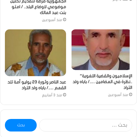
الجمهورية فرصة لتقديم تحليل
موضوعي لاوضاع البلد.. / امتو
بنت عبد المالك
منذ أسبوعين
الإسلاميون والقضية اللغوية”
..نظرة في المضامين …./ باباه ولد
عبد الناصر وثورة 23 يوليو أمة تلد
التراد
القمم …./ باباه ولد التراد
منذ أسبوعين
منذ 3 أسابيع
البحث
عن: