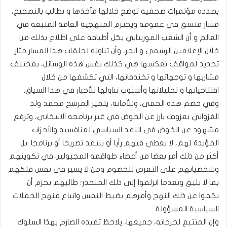
بصدده مؤتمرات صحفية توضح خلالها مآخذها و تطالب بالتصحيح،
مسار متسق في عمومه ويحترم المنهجية العامة المتبعة في
العالم و أن الشعب الموريتاني بكل أطيافه على اطلاع بذلك من
خلال الإعلامين الرسمي و الحر، وأن تناوله لحلقات هذا المسار مثار
تحديد لمواقف تعكسها هي كذلك نفس هذه الوسائل، بمختلف
مشاربها و توجهاتها و تخندقاتها، التي تكشفها من خلال
افتتاحياتها و تحليلاتها وأسلوب تناولها للأخبار في هذا السياق.
وفي خضم هذه الحمى، وللأمانة، يتميز المرشح محمد ولد
الغزواني بعزوف بارز عن الخوض في غير برنامجه الانتخابي، وترفع
مشهود عن الخوض في النقد السياسي لمنافسيه والأحزاب
المؤيدة لهم، لا يعطي فيهم رأيا أو ينتقد تصريحا أو برنامجا. بل
أكثر من ذلك أمر بعضا من أعضاء طواقمه المجبولين في تكوينهم
وشخصياتهم على التعرض للخصوم ومن لا يسير في نفس فلكهم
بما لا يليق وبعدما انزلقوا إلى ذلك المنحدر؛ طالبهم بحزم أن
يكفوا عن ذلك النهج وأمرهم بضبط النفس واتباع منهج الحملات
السياسية المسؤولة.
وإن المتتبع لخرجاته، جميعها، يلاحظ تقيده الصارم بهذا السلوك