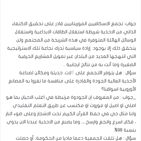
جواب: تجمع الاسكافيين الموريتانيين قادر على تحقيق الاكتفاء
الذاتي من الاحذية شريطة استغلال الطاقات الابداعية واستغلال
الوسائل الهائلة المتوفرة في هذه الشريحة من المجتمع ولن
يتحقق ذلك إلا بوجود. إرادة سياسية تدرك نجاعة تلك الاستراتيجية
التي انتهجها العديد من البلدان عبر تمويل المشاريع الحرفية
الصغيرة وما آتت به من نتائج ايجابية ..
سؤال : هل يتوفر االتجمع على ٱلات. حديثة ومكائن لصناعة
الأحذية العالية الجودة والقادرة على منافسة ما تغزوا به المصانع
الأوروبية اسواقنا؟
_جواب : من المعروف ان الجودوة مرتبطة في اغلب الاحيان بما هو
اصلي او اصيل او موروث او مكتسب عن طريق التعلم التقليدي
ولنا مثال حي في حفظ القرآن الكريم تحت الاشجار وعلى ضوء النار
، فكان اسرع وانجع وارسخ… وما يصنع من الاحذية عندنا الان يدوي
بنسبة ٩٨%.
سؤال : هل تلقت الجمعية دعما ماديا من الحكومة، أو حصلت