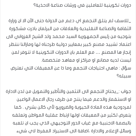
دورات تكوينية للعاملين في ورشات صناعة الاحذية؟
_للاسف لم يتلق التجمع اي دعم من الدولة حتى الآن الا ان وزارة
الثقافة والصناعة التقليدية والعلاقات من البرلمان بادرت مشكورة
بتوجيه من رئيس الجمهورية السيد محمد ولد الشيخ الغزواني الى
اعتماد تشييد مصنع كبير بمعايير دولية طرحناه لها ومازالنا ننتظر
إنجاز ها المصنع … مع العلم بان الدورات التكوينية لا تتوفر لمن
ليست لديه مصانع او مراكز او معاهد متخصصة.
سؤال : ماهي احتياجات التجمع وما ذا عن المعيقات التي تعترض
سبيله؟
جواب :_يحتاج التجمع الى التثمين والتأطير والتمويل من لدن الادارة
او الاستقمار والدعم فيما ينتج من طرف رجال الاعمال الواعين
لمردودية هذه المادة الحيوية والضروريو لأي كائن بشري . كما
يتعرض لكثير من المعيقات اولها ارتباط عقلية المواطن وتعلقه
بالبصمة الاجنبية مع غياب الدور التوجيهي الذي يجب ان تلعبه
وسائل الإعلام والادارة ،اضافة الى الاستيراد المفرط لاي شيء