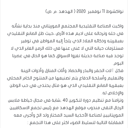
نواكشوط 11 نوفمبر 2020 ( الهدهد .م .ص)
واكبت الصناعة التقليدية المجتمع الموريتاني منذ بداية نشأته
في حله وترحاله على اديم هذه الأرض ،حيث ظل الصانع التقليدي
بعبقريته وذكائه الملاذ الذي يلجأ إليه المواطن في توفير
مستلزمات حياته التي لا غنى عنها في ذلك الزمن الغابر الذي لا
توجد فيه صناعة حديثة تغزوا الاسواق كما هو الحال في عصرنا
اليوم.
فكل ٱلات الحفر والبذر والحصاد وأثاث المنازل وأدوات الزينة
والتعليم وأسلحة الدفاع يتم تصنيعها من المنتوج الخام المحلي
بعبقرية الصانع التقليدي الذي هو مثال يحتذى في حب الوطن
والإخلاص له.
وتزامنا مع تنظيم دورة لتكوين 40 ,شابة في مجال خياطة ملابس
الرجال التقى مندوب موقع الهدهد مع رئيس تجمع الاسكافيين
الموريتانيين لصناعة الأحذية السيد المختار ولد الخ وأجرى معه
المقابلة التالية لتسليط الضوء اكثر على هذا التجمع :