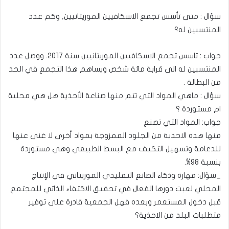
سؤال : متى تأسس تجمع الاسكافيين الموريتانيين, وكم عدد
المنتسبين له؟
جواب : تاسس تجمع الاسكافيين الموريتانيين سنة ٢٠١٧. ووصل عدد
المنتسبين له الى قرابة مائة شخص ويساهم هذا التجمع في الحد
من البطالة .
سؤال : ماهي المواد التي تتم منها صناعة الأحذية هل هي محلية
ام مستوردة ؟
جواب: المواد التي تصنع
منها هذه الاحذية من الجلود الممزوجة بمواد أخرى لا غنى عنها
للدعامة وتسهيل التكيف مع البسط الطبيعي وهي مستوردة
بنسبة ٩٨%.
_سؤال: مهارة وذكاء الصانع التقليدي الموريتاني في الإنتاج
المحلي لعبت دورها الفعال في تحقيق الاكتفاء الذاتي للمجتمع
قبل دخول المستعمر وبعده فهل الجمعية قادرة على توفير
متطلبات البلد من الاحذية؟