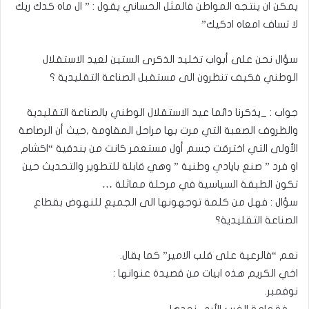
يمكن ان ينتجه المواطن فالمثل الحساني يقول : ” ال ماه كدك ريك
لا تساف امعاه ادكيك”
سؤال نحن على أبواب تخليد الذكرى الستين لعيد الاستقلال
الوطني فكيف تنظرون الى مستقبل الصناعة التقليدية ؟
جواب : _يذكرنا دائما عيد الاستقلال الوطني بالصناعة التقليدية
والظروف الصعبة التي مرت بها مراحل المقاومة ,حيث أن الرصاصة
الأولى التي اخترقت جسم أول مستعمر كانت من بندقية “اكشام
او فرد ” صنع بايادي وطنية ” وهي قابلة للتطوير والتحديث حين
تكون الطبقة السياسية في مرحلة مماثلة …
سؤال : فهل من كلمة توجهونها الى الجميع للنهوض بقطاع
الصناعة التقليدية؟
نعم “فالرعية على قلب الامير” كما يقال.
اخي الكريم هذه ابيات من قصيدة عنوانها :
نوفمبر.