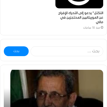
التكتل” يدعو إلى التحرك للإفراج
عن الموريتانيين المحتجزين في
مالي
منذ 10 ساعات
البحث
عن:
ومضة
خاط
:
…
ولد
تحي
بلال
تقد
يصدع
خاص
بالحقيقة…/
لكم
الشريف
جمي
بونا
الش