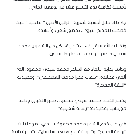
بأمسية ثقافية يوم التاسع عشر من نوفمبر الجاري.
جاء ذلك خلال أمسية شعرية ” تراتيل الأصيل ” نظمها “البيت”
خُصصت للمديح النبوي، بحضور شعراء وأساتذة.
وتخللت الأمسية إلقاءات شعرية، لكل من الشاعرين محمد
سيدي محمود ومحمد محفوظ سيدي.
وكانت بداية الالقاء مع الشاعر محمد سيدي محمود، الذي
ألقى قصائده، “كفاك فخرا مدحت المصطفى”، وقصيدته
“اللغة المعجزة”.
وختم الشاعر محمد سيدي محمود، مدير التكوين بإذاعة
موريتانيا، بقصيدته: “رسالة شفهية” .
في حين قدم الشاعر محمد محفوظ سيدي، نصوصا ثلاث،
“روضة المديح”، و”دردشة مع هدهد سليمان”، و”سيرة ذاتية