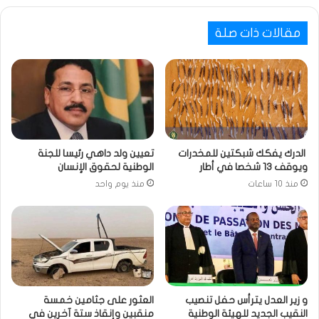
مقالات ذات صلة
الدرك يفكك شبكتين للمخدرات
تعيين ولد داهي رئيسا للجنة
ويوقف 13 شخصا في أطار
الوطنية لحقوق الإنسان
منذ 10 ساعات
منذ يوم واحد
و زير العدل يترأس حفل تنصيب
العثور على جثامين خمسة
النقيب الجديد للهيئة الوطنية
منقبين وإنقاذ ستة آخرين في