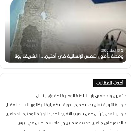
ومضة
وم
..أفول
:
شمس
/
الإنسانية
…
في
حزب
أمتين…!!
الا
الشريف
…/
بونا
بين
و
مطر
13 أبريل، 2025
ومضة ..أفول شمس الإنسانية في أمتين…!! الشريف بونا
الم
و
وسن
الم
…
!!!
أحدث المقالات
/
الش
تعيين ولد داهي رئيسا للجنة الوطنية لحقوق الإنسان
بونا
وزارة التربية تعلن بدء تصحيح الدورة التكميلية للبكالوريا السبت المقبل
و زير العدل يترأس حفل تنصيب النقيب الجديد للهيئة الوطنية للمحامين
العثور على جثامين خمسة منقبين وإنقاذ ستة آخرين في تيرس