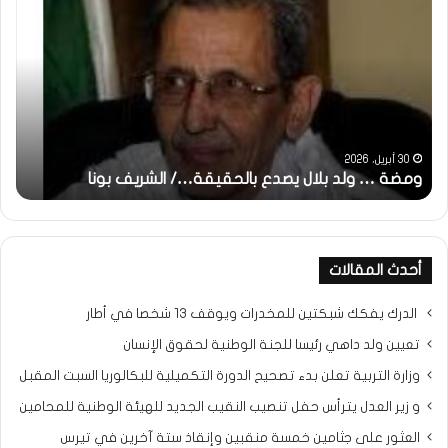
:
.
تحية
ش
تقدير
ا
خاصة
ف
لكم
أ
جميعا…/
ا
الشيخ
ب
التراد
31 مايو، 2025
محمد
خاطرة : تحية تقدير خاصة لكم جميعا…/ الشيخ التراد محمد
أحدث المقالات
الدرك يفكك شبكتين للمخدرات ويوقف 13 شخصا في أطار
تعيين ولد داهي رئيسا للجنة الوطنية لحقوق الإنسان
وزارة التربية تعلن بدء تصحيح الدورة التكميلية للبكالوريا السبت المقبل
و زير العدل يترأس حفل تنصيب النقيب الجديد للهيئة الوطنية للمحامين
العثور على جثامين خمسة منقبين وإنقاذ ستة آخرين في تيرس