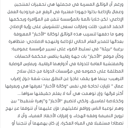
ورغم أن الوثائق المسربة في مجملها هي تحفيزات لمنتجين
وعمال بالإذاعة بذلوا جهودا معتبرة في الرفع من مردودية العمل
الإذاعي؛ لكن خلايا نائمة بالمؤسسة تتقن فن المؤامرة ويحكمها
الحقد الدفين؛ ظلت ومازالت تسعى للتشويش على رؤية الإصلاح،
وهو ما دفعها لتسريب هذه الوثائق لوكالة “الأخبار” المعروفة
بعدائها للمدير العام الحالي للإذاعة ولنهجه الاصلاحي؛ متظاهرة
برغبة “بريئة” في تسليط الضوء على تسيير مؤسسة عمومية؛
وكأن موقع “الأخبار” بات جهة رقابية ينافس محكمة الحسابات
والمفتشية العامة للدولة في أدوارهما الرقابية، ويمارس الوصاية
المطلقة على خصومه في مؤسسات الدولة من خلال سلاح
الترهيب؛ بينما هو يقف عاجزا عن النطق ببنت شفة حول إضراب
عمال ” تازيازت لحاجة في نفس “وكالة الأخبار” تعرفها هي ويعرفها
أكثر قرائها؛ وإن توهمت هي أنه لا يعلم حقيقتها سواها…
وكخلاصة لماسبق، ولكي لاتضيع “الأخبار” و”زهرة شنقيط” بين
وهم توعية الناس وواقع تضليلهم؛ فإن عليهما أن تتوقفا عن نهج
ترويج النميمة وفقه الهجاء، و إفرازات الأحقاد العمياء، وأن لا
تصطادا مستقبلا في المياه العكرة، إن كان يهمهما أن تتجنبا أو