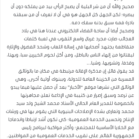
صحيح والله أن من شر البلية أن يصبح الرأي بيد من يملكه دون أن
يبصره؛ لكن الجهل كل الجهل هو في أن لا تعرف أن من سبقته
بادرة فمه سبق بدنه سفك دمه..
وصحيح أيضا أن ساحة الفضاء الالكتروني عندنا هنا في بلاد
العجائب صارت مجرد غربال واسع الثقوب في لعبة كلمات
متقاطعة يجتهد أصحابها في إسالة اللعاب وشحذ الفضول والإثارة
ليقتاتوا من إلهاء الناس بالباطل، ومن أكل لحوم الخيرين سبا، وبهتا،
وقذفا، وتشويها، وشيا…
قد يقول قائل إن مذكرة الإقالة مرتبطة في مكان ما بالوثائق
المسربة من الخزينة العامة للدولة، وببنوك أولية أخرى، وهي
الوثائق التي نشرها موقع “الأخبار” بعد أن حصل عليها فيما يبدو
عن ترصد وسبق إصرار من كتيبة في الإذاعة تعلن مجاهرتها
بالخصومة للمدير العام الحالي الأستاذ محمد الشيخ ولد سيد
محمد وتعارض بشدة الإصلاحات البنيوية التي يقوم بها في ورشات
الإنتاج وتحسين الخدمة العمومية؛ كي تكون أشد ارتباطا واندماجا
مع الخلايا الأساسية للمجتمع؛ وأكثر مواكبة لبرنامج رئيس
الجمهورية القائم على تقريب الخدمات العمومية من المواطنين..