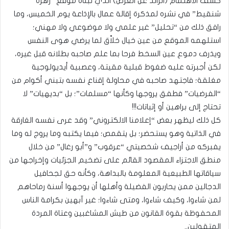
كشف الاهتمام (الزائد عن الغرض) الذي تبناه موقع “زهرة
شنقيط” في نشره لمذكرة إقالة عمال بالإذاعة يوم الخميس، وما
رافق ذلك من “تحليل” غير علمي ولا موضوعي ولا مهني؛
استلهمه الموقع من عين خيال خلاَّق لما يرضي هوى النفس
ويذرف دموع عين السخط فرحا بما علم صاحبه بطلانه قبل غيره،
لكن أجبرته عليه ضغوط قبلية مقيتة، وعصبية أيديولوجية
مغلقة؛ فاجتهد صاحبه في محاولة إقناع نفسه بتبني أكوام من
“الفرضيات” فطفق يروجها وكأنها “مسلمات”؛ بل “بديهيات” لا
تحتاج إلى براهين أو إثباتات!!!
كل ذلك ليظهر بعض “إعلامنا الالكتروني” وقد عرى نفسه الغارقة
في الذاتية وهو يستحضر؛ بل يتقمص؛ فيما يكتبه وما يروج له وما
يفبركه من أراجيف شخصيتي “عرقوب” و”أبو رغال” من خلال
منطق الاجتزاء المقصود القائم على تضخيم الجزئيات وإخراجها من
سياقاتها الطبيعية المعلومة بالبداهة، وكأنه حق لجحافيل
الدجالين ممن يحاربون الفضيلة وأهلها أن يوجهوا أسنة رماحاهم
لمن شاءوا، وكيف شاءوا، ومتى شاءوا؛ غير آبهين بكرامة الناس
المحفوظة بقوة القانون من طيش المشاغبين وعتاة المردة
المتقولين..