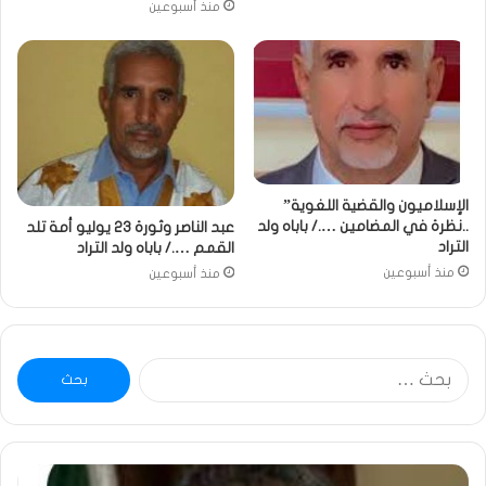
منذ أسبوعين
الإسلاميون والقضية اللغوية”
..نظرة في المضامين …./ باباه ولد
عبد الناصر وثورة 23 يوليو أمة تلد
التراد
القمم …./ باباه ولد التراد
منذ أسبوعين
منذ أسبوعين
البحث
عن:
خاطرة
و