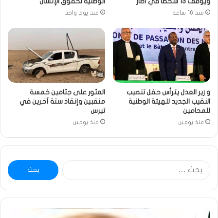
ويوقف 13 شخصا في أطار
الوطنية لحقوق الإنسان
منذ 16 ساعة
منذ يوم واحد
و زير العدل يترأس حفل تنصيب
العثور على جثامين خمسة
النقيب الجديد للهيئة الوطنية
منقبين وإنقاذ ستة آخرين في
للمحامين
تيرس
منذ يومين
منذ يومين
البحث
عن:
خاطرة
وم