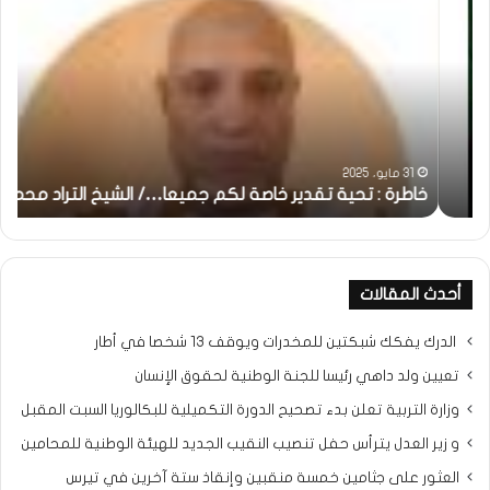
:
..أ
تحية
شم
تقدير
الإن
خاصة
في
لكم
أمت
جميعا…/
الش
الشيخ
بونا
التراد
31 مايو، 2025
محمد
خاطرة : تحية تقدير خاصة لكم جميعا…/ الشيخ التراد محمد
و
أحدث المقالات
الدرك يفكك شبكتين للمخدرات ويوقف 13 شخصا في أطار
تعيين ولد داهي رئيسا للجنة الوطنية لحقوق الإنسان
وزارة التربية تعلن بدء تصحيح الدورة التكميلية للبكالوريا السبت المقبل
و زير العدل يترأس حفل تنصيب النقيب الجديد للهيئة الوطنية للمحامين
العثور على جثامين خمسة منقبين وإنقاذ ستة آخرين في تيرس