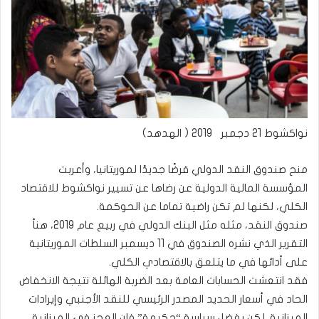
نواكشوط 21 دجمبر 2019 ( الهدهد)
منح صندوق النقد الدولي قرضًا جديدًا لموريتانيا، وأعربت
المؤسسة المالية الدولية عن رضاها عن تسيير نواكشوط للاقتصاد
الكلي، لكنها لم تكن راضية تماما عن الحوكمة.
صندوق النقد، مثله مثل البنك الدولي في ربيع عام 2019، هنأ
التقرير الذي نشره الصندوق في 11 ديسمبر السلطات الموريتانية
على أدائها في ما يتلعق بالاقتصادي الكلي.
فقد انتعشت الحسابات العامة بعد الضربة الهائلة نتيجة الانخفاض
الحاد في أسعار الحديد المصدر الرئيسي للنقد الأجنبي وإيرادات
الميزانية. لكن بفضل سياسة “حكيمة” فإن العجز في الميزانية