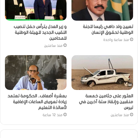
تعيين ولد داهي رئيسا للجنة
و زير العدل يترأس حفل تنصيب
الوطنية لحقوق الإنسان
النقيب الجديد للهيئة الوطنية
للمحامين
منذ ساعة واحدة
منذ ساعتين
العثور على جثامين خمسة
بعشرة أضعاف.. الحكومة تعتمد
منقبين وإنقاذ ستة آخرين في
زيادة تعويض الساعات الإضافية
تيرس
لأساتذة التعليم
منذ ساعتين
منذ 12 ساعة