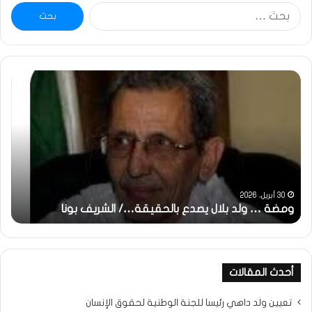
البحث
عن:
خاطرة
:
تحية
تقدير
خاصة
لكم
جميعا…/
الشيخ
التراد
31 مايو، 2025
ة…/ الشريف بونا
محمد
خاطرة : تحية تقدير خاصة لكم جميعا…
أحدث المقالات
تعيين ولد داهي رئيسا للجنة الوطنية لحقوق الإنسان