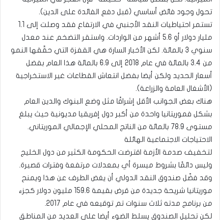
تحول وجود فائض أساسي (قبل دفع الفائدة على الدين).
تستمر احتياطيات النقد الأجنبي في الارتفاع فقد وصلت إلى 1.1
مليار دولار أو 5.6 أشهر من الواردات. واستقر التضخم عند معدل
سنوي 3 بالمائة. لكن الأخبار السارة هي القفزة التي حقّقها النمو
من 3.4 بالمائة في عام 2018 إلى 6.9 بالمائة هذا العام بفضل
أسعار الحديد ولكن أيضا بفضل انتعاش القطاعات غير الاستخراجية
(الأشغال العامة والزراعة).
هناك بعض الجوانب الأقل إشراقًا مثل وضع البنوك والدين العام
بشكل فموريتانيا واحدة من أكبر دول إفريقيا مديونية حيث يبلغ
مستوى 78.9 بالمائة من الناتج المحلي الإجمالي الموريتاني.
الاحتياجات الاجتماعية الهائلة
لتخفيف صدمة الأزمة اقترضت الحكومة الكثير من دول الخليج
وليس دائمًا بشروط ميسرة أي بمعدلات مرتفعة وفترات قصيرة.
وقد فضّل صندوق النقد الدولي أن يغض الطرف عن هذا ويمنح
موريتانيا شريحة جديدة من قرض بقيمة 159.6 مليون دولار كجزء
من برنامج مدته ثلاث سنوات تم توقيعه في عام 2017.
لكن تحليل الصندوق يسلط الضوء أيضا على العديد من المناطق