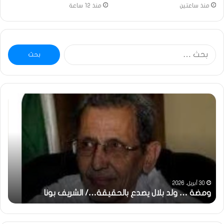
منذ ساعتين
منذ 12 ساعة
البحث
عن:
خاطرة
:
تحية
تقدير
خاصة
لكم
جميعا…/
الشيخ
التراد
31 مايو، 2025
صدع بالحقيقة…/ الشريف بونا
محمد
خاطرة : تحية تقدير خاص