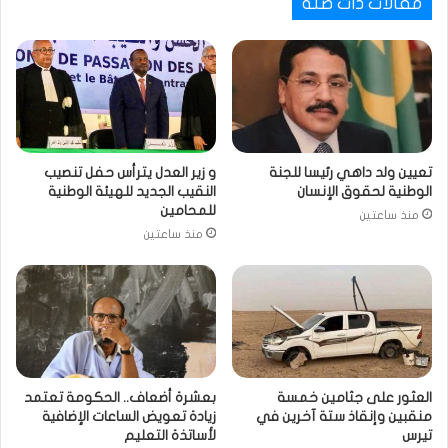
مقالات ذات صلة
تعيين ولد داهي رئيسا للجنة
و زير العدل يترأس حفل تنصيب
الوطنية لحقوق الإنسان
النقيب الجديد للهيئة الوطنية
للمحامين
منذ ساعتين
منذ ساعتين
العثور على جثامين خمسة
بعشرة أضعاف.. الحكومة تعتمد
منقبين وإنقاذ ستة آخرين في
زيادة تعويض الساعات الإضافية
تيرس
لأساتذة التعليم