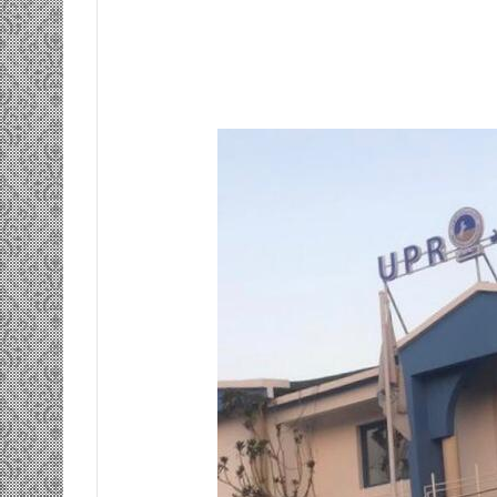
ومضة…./
بومديد…..صرخة
استغاثة..
معادة..؟
/
الشريف
بونا
صاف …/ بين
25 يونيو، 2022
ندان المغاضبين
ومضة…./ بومديد…..صرخة استغاثة..
معادة..؟ / الشريف بونا