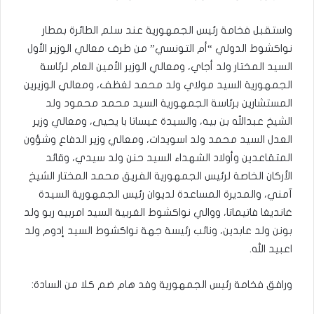
واستقبل فخامة رئيس الجمهورية عند سلم الطائرة بمطار
نواكشوط الدولي “أم التونسي” من طرف معالي الوزير الأول
السيد المختار ولد أجاي، ومعالي الوزير الأمين العام لرئاسة
الجمهورية السيد مولاي ولد محمد لغظف، ومعالي الوزيرين
المستشارين برئاسة الجمهورية السيد محمد محمود ولد
الشيخ عبدالله بن بيه، والسيدة عيساتا با يحيى، ومعالي وزير
العدل السيد محمد ولد اسويدات، ومعالي وزير الدفاع وشؤون
المتقاعدين وأولاد الشهداء السيد حنن ولد سيدي، وقائد
الأركان الخاصة لرئيس الجمهورية الفريق محمد المختار الشيخ
آمني، والمديرة المساعدة لديوان رئيس الجمهورية السيدة
غانديغا فاتيماتا، ووالي نواكشوط الغربية السيد امربيه ربو ولد
بونن ولد عابدين، ونائب رئيسة جهة نواكشوط السيد إدوم ولد
اعبيد الله.
ورافق فخامة رئيس الجمهورية وفد هام ضم كلا من السادة: