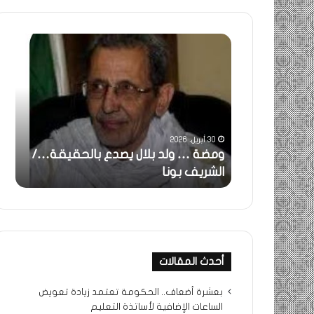
ومضة
خاطر
:
…
ولد
تحية
بلال
تقدي
يصدع
خاص
بالحقيقة…/
لكم
الشريف
جميع
30 أبريل، 2026
بونا
الشي
 استغاثة..
ومضة … ولد بلال يصدع بالحقيقة…/
خا
التراد
ف بونا
الشريف بونا
جم
محم
أحدث المقالات
بعشرة أضعاف.. الحكومة تعتمد زيادة تعويض
الساعات الإضافية لأساتذة التعليم