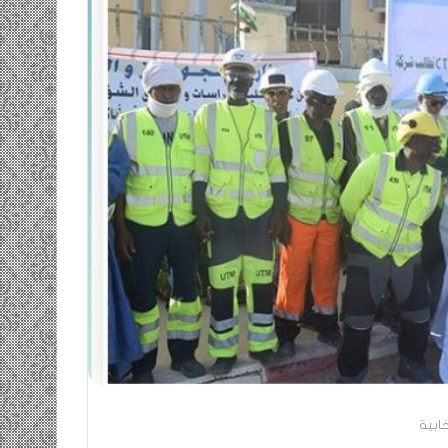
ومضة…./
بومديد…..صرخة
استغاثة..
معادة..؟
/
الشريف
بونا
صاف …/ بين
25 يونيو، 2022
ندان المغاضبين
ومضة…./ بومديد…..صرخة استغاثة..
معادة..؟ / الشريف بونا
خابية