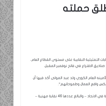
طلق حملته
ابات التمثيلية النقابية على مستوى القطاع العام،
صناديق الاقتراع في فاتح نوفمبر المقبل.
 لأمينه العام الكوري ولد عبد المولى أكد فيها أن
عكس واقع العمال وطموحاتهم”.
ودعا ولد عبد المولى إلى توحيد الجهود بين النقابات المنضوية في الاتحاد – والبالغ عددها 46 نقابة مهنية –