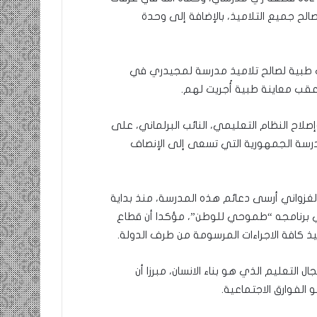
ري في مقاطعة الميناء 866 قطعة لصالح جميع التلاميذ، بالإضافة إلى وحدة
ئب البرلماني، في إطار هذه المبادرة، 8 نظارات طبية لصالح تلاميذ مدرسة لمجيدري في
عقب معاينة طبية أُجريت لهم.
إصلاح النظام التعليمي، النائب البرلماني، على
درسة الجمهورية التي تسعى إلى الإنصاف
لغزواني أرسى دعائم هذه المدرسة، منذ بداية
 في برنامجه “طموحي للوطن”، مؤكدا أن قطاع
ذ كافة الاجراءات المرسومة من طرف الدولة.
 التعليم الذي هو بناء الانسان، مبرزا أن
الفوارق الاجتماعية.