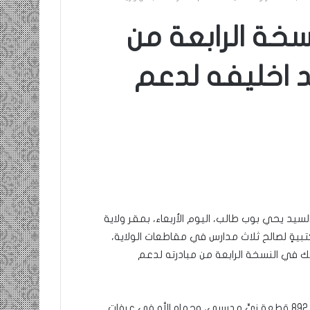
سخة الرابعة من
لد اخليفه لدعم
السيد يحي بوب طالب، اليوم الأربعاء، بمقر ولاية
يةٍ لصالح ثلاث مدارس في مقاطعات الولاية،
ذلك في النسخة الرابعة من مبادرته لدعم
واستفادت مدارس فودي جاكيلي في مقاطعة الرياض من 892 قطعة زيٍّ مدرسي، وحماه الله في عرفات