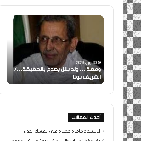
ومضة
خاطر
:
…
ولد
تحية
بلال
تقدي
يصدع
خاص
بالحقيقة…/
لكم
الشريف
جميع
30 أبريل، 2026
بونا
الشي
 استغاثة..
ومضة … ولد بلال يصدع بالحقيقة…/
خا
التراد
ف بونا
الشريف بونا
جم
محم
أحدث المقالات
الاستبداد ظاهرة خطيرة على تماسك الدول