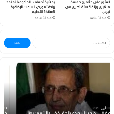
العثور على جثامين خمسة
بعشرة أضعاف.. الحكومة تعتمد
منقبين وإنقاذ ستة آخرين في
زيادة تعويض الساعات الإضافية
تيرس
لأساتذة التعليم
منذ 13 ساعة
منذ 23 ساعة
البحث
عن:
خاطرة
وم
:
..أ
تحية
شم
تقدير
الإن
خاصة
في
لكم
أمت
جميعا…/
الش
الشيخ
بونا
التراد
31 مايو، 2025
محمد
خاطرة : تحية تقدير خاصة لكم جميعا…/ الشيخ التراد محمد
و