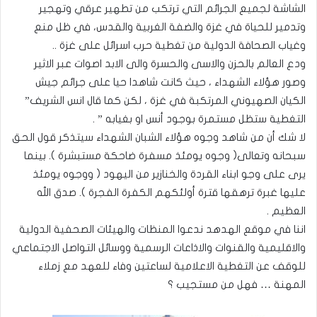
الشاشة لجميع الجرائم التي ترتكب من تطهير عرقي وتهجير
وتدمير للحياة في غزة والضفة الغربية والقدس، في ظل منع
وغياب الصحافة الدولية من تغطية حرب اسرائل على غزة ..
ودع العالم بالحزن والاسى والحسرة والى الابد اصوات عبر الاثير
وصور هؤلاء الشهداء ، حيث كانت شاهدا حيا على جرائم جيش
الكيان الصهيوني المرتكبة في غزة ، لكن كما قال انس الشريف”
التغطية ستظل مستمرة بوجود أنس او بغيابه ” .
لا شك أن من شاهد وجوه هؤلاء الشبان الشهداء سيتذكر قول الحق
سبحانه وتعالى( وجوه يومئذ مسفرة ضاحكة مستبشرة ). بينما
يرى على وجو ابناء القردة والخنازير من اليهود ( ووجوه يومئذ
عليها غبرة ترهقها قترة أولئكهم الكفرة الفجرة ). صدق الله
العظيم .
اننا في موقع الهدهد ندعوا المنظات والهيئات الصحفية الدولية
والاقليمية والقنوات والاذاعات الرسمية ووسائل التواصل الاجتماعي
للوقف عن التغطية الاعلامية لساعتين وفاء للعهد مع زملاء
المهنة … فهل من مستجيب ؟