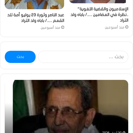
الإسلاميون والقضية اللغوية”
..نظرة في المضامين …./ باباه ولد
عبد الناصر وثورة 23 يوليو أمة تلد
التراد
القمم …./ باباه ولد التراد
منذ أسبوعين
منذ أسبوعين
البحث
عن:
ومضة
خاط
:
…
ولد
تحي
بلال
تقد
يصدع
خاص
بالحقيقة…/
لكم
الشريف
جمي
بونا
الش
التر