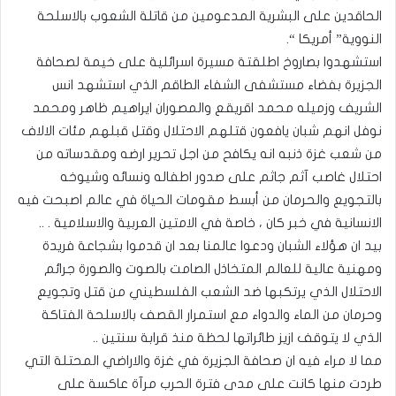
الحاقدين على البشرية المدعومين من قاتلة الشعوب بالاسلحة
النووية” أمريكا “.
استشهدوا بصاروخ اطلقتة مسيرة اسرائلية على خيمة لصحافة
الجزيرة بفضاء مستشفى الشفاء الطاقم الذي استشهد انس
الشريف وزميله محمد اقريقع والمصوران ايراهيم ظاهر ومحمد
نوفل انهم شبان يافعون قتلهم الاحتلال وقتل قبلهم مئات الالاف
من شعب غزة ذنبه انه يكافح من اجل تحرير ارضه ومقدساته من
احتلال غاصب آثم جاثم على صدور اطفاله ونسائه وشيوخه
بالتجويع والحرمان من أبسط مقومات الحياة في عالم اصبحت فيه
الانسانية في خبر كان ، خاصة في الامتين العربية والاسلامية . ..
بيد ان هؤلاء الشبان ودعوا عالمنا بعد ان قدموا بشجاعة فريدة
ومهنية عالية للعالم المتخاذل الصامت بالصوت والصورة جرائم
الاحتلال الذي يرتكبها ضد الشعب الفلسطيني من قتل وتجويع
وحرمان من الماء والدواء مع استمرار القصف بالاسلحة الفتاكة
الذي لا يتوقف ازيز طائراتها لحظة منذ قرابة سنتين ..
مما لا مراء فيه ان صحافة الجزيرة في غزة والاراضي المحتلة التي
طردت منها كانت على مدى فترة الحرب مرآة عاكسة على