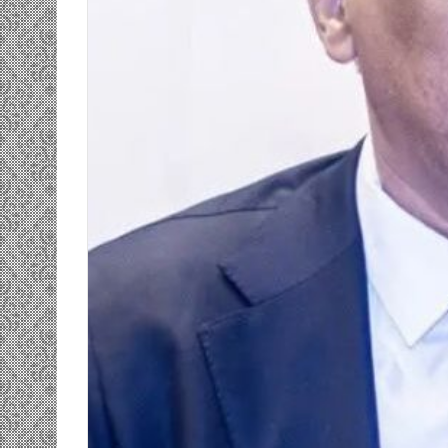
ومضة…./
بومديد…..صرخة
استغاثة..
معادة..؟
/
الشريف
بونا
صاف …/ بين
25 يونيو، 2022
ندان المغاضبين
ومضة…./ بومديد…..صرخة استغاثة..
معادة..؟ / الشريف بونا