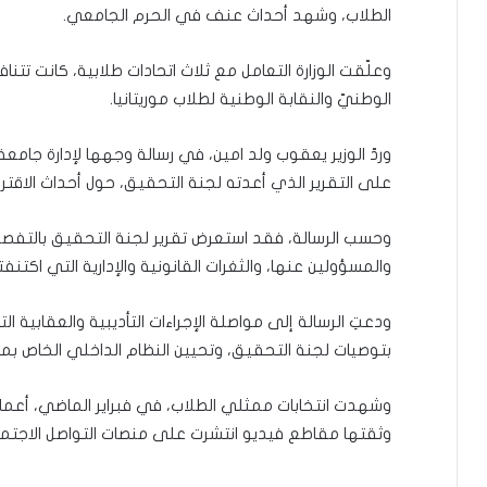
الطلاب، وشهد أحداث عنف في الحرم الجامعي.
وعلّقت الوزارة التعامل مع ثلاث اتحادات طلابية، كانت تتناف
الوطنيّ والنقابة الوطنية لطلاب موريتانيا.
وردّ الوزير يعقوب ولد امين، في رسالة وجهها لإدارة جامعة
على التقرير الذي أعدته لجنة التحقيق، حول أحداث الاقترا
وحسب الرسالة، فقد استعرض تقرير لجنة التحقيق بالتفصيل 
والمسؤولين عنها، والثغرات القانونية والإدارية التي اكتنفت
ودعتِ الرسالة إلى مواصلة الإجراءات التأديبية والعقابية الت
بتوصيات لجنة التحقيق، وتحيين النظام الداخلي الخاص ب
وشهدت انتخابات ممثلي الطلاب، في فبراير الماضي، أعم
وثقتها مقاطع فيديو انتشرت على منصات التواصل الاجتم