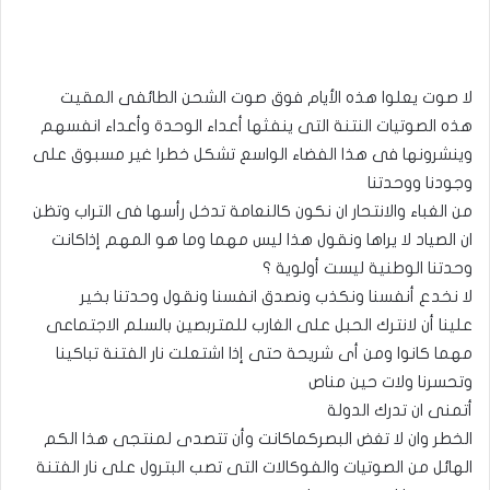
لا صوت يعلوا هذه الأيام فوق صوت الشحن الطائفى المقيت
هذه الصوتيات النتنة التى ينفثها أعداء الوحدة وأعداء انفسهم
وينشرونها فى هذا الفضاء الواسع تشكل خطرا غير مسبوق على
وجودنا ووحدتنا
من الغباء والانتحار ان نكون كالنعامة تدخل رأسها فى التراب وتظن
ان الصياد لا يراها ونقول هذا ليس مهما وما هو المهم إذاكانت
وحدتنا الوطنية ليست أولوية ؟
لا نخدع أنفسنا ونكذب ونصدق انفسنا ونقول وحدتنا بخير
علينا أن لانترك الحبل على الغارب للمتربصين بالسلم الاجتماعى
مهما كانوا ومن أى شريحة حتى إذا اشتعلت نار الفتنة تباكينا
وتحسرنا ولات حين مناص
أتمنى ان تدرك الدولة
الخطر وان لا تغض البصركماكانت وأن تتصدى لمنتجى هذا الكم
الهائل من الصوتيات والفوكالات التى تصب البترول على نار الفتنة