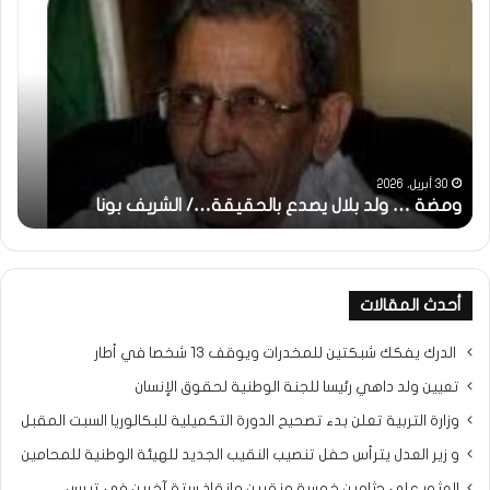
:
تحية
تقدير
خاصة
ة…/
لكم
جميعا…/
الشيخ
التراد
31 مايو، 2025
… ولد بلال يصدع بالحقيقة…/ الشريف بونا
محمد
خاطرة : تح
أحدث المقالات
الدرك يفكك شبكتين للمخدرات ويوقف 13 شخصا في أطار
تعيين ولد داهي رئيسا للجنة الوطنية لحقوق الإنسان
وزارة التربية تعلن بدء تصحيح الدورة التكميلية للبكالوريا السبت المقبل
و زير العدل يترأس حفل تنصيب النقيب الجديد للهيئة الوطنية للمحامين
العثور على جثامين خمسة منقبين وإنقاذ ستة آخرين في تيرس