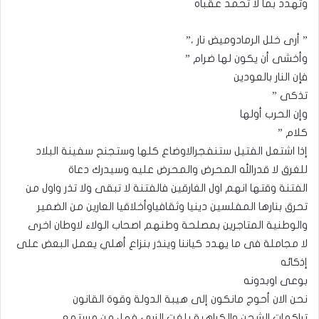
وتهدد بما لا تحمد عقباه
” أرى خلل الرمادوميض نار ،”
وأخشى أن يكون لها ضرام ”
فإن النار بالعودين
تذكى ”
وإن الحرب أولها
كلام ”
إذا اشتعل الفتيل ستنفجرالاوضاع كلها وستجنح سفينة البلاد
للغرق لا قدرالله المحرض والمحرض عليه وسيدرك دعاة
الفتنة وقتها انهم اول الغارقين فالفتنة لا تبقى ولا تذر واول من
تحرق بنارها المفلسين دينيا وثقافياوأخلاقيا العارين من الضمير
والوطنية المتاجرين بمصلحة وطنهم اصحاب الولاء لاوطان اخرى
لا مجاملة فى ما يهدد كياننا وينذر بنزاع أهلي يعمل البعض على
إذكائه
بوعى اوبدونه
نحن الان أحوج مانكون إلى هيبة الدولة وقوة القانون
تراكمات الشحن والكراهية بلغت الزبى فهل من مستمع