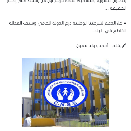
يتخذون التشويه والتشكيك سلاحاً فهم أول من يسقط أمام إختبار
الحقيقة …
● كل الدعم لشرطتنا الوطنية درع الدولة الحامي وسيف العدالة
القاطع في البلد..
🖋بقلم : أحمدو ولد ممون