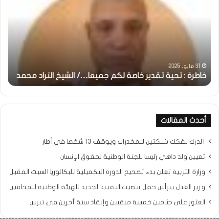
تحية
شم
تقدير
الإن
خاصة
في
لكم
أمت
جميعا…/
الش
الشيخ
بونا
التراد
31 مايو، 2025
محمد
خاطرة : تحية تقدير خاصة لكم جميعا…/ الشيخ التراد محمد
و
أحدث المقالات
الدرك يفكك شبكتين للمخدرات ويوقف 13 شخصا في أطار
تعيين ولد داهي رئيسا للجنة الوطنية لحقوق الإنسان
وزارة التربية تعلن بدء تصحيح الدورة التكميلية للبكالوريا السبت المقبل
و زير العدل يترأس حفل تنصيب النقيب الجديد للهيئة الوطنية للمحامين
العثور على جثامين خمسة منقبين وإنقاذ ستة آخرين في تيرس