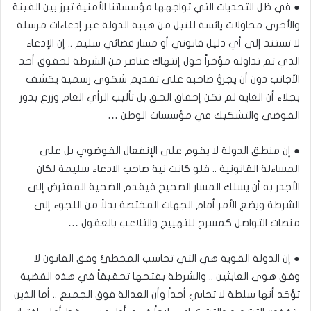
● في ظل التحديات التي تواجهها مؤسساتنا الأمنية تبرز بين الفينة
والأخرى محاولات يائسة للنيل من هيبة الدولة عبر إدعاءات مرسلة
لا تستند إلى أي دليل قانوني أو مسار قضائي سليم .. إن الإدعاء
الذي تم تداوله مؤخراً حول إنتهاك عناصر من الشرطة لحقوق أحد
الأجانب دون أن يجرؤ صاحبه على تقديم شكوى رسمية يكشف
بجلاء أن الغاية لم تكن إحقاق الحق بل تأليب الرأي العام وزرع بذور
الفوضى والتشكيك في مؤسسات الوطن …
● إن منطق الدولة لا يقوم على الإنفعال الفوضوي بل على
المساءلة القانونية .. فلو كانت نية صاحب الادعاء سليمة لكان
الأجدر به أن يسلك المسار الصحيح فيقدم الضحية المفترض إلى
الشرطة ويضع الأمر أمام الجهات المختصة بدلاً من اللجوء إلى
منصات التواصل كمسرح للتهييج والتلاعب بالعقول …
● إن الدولة القوية هي التي تحاسب المخطئ وفق القانون لا
وفق هوى العابثين .. والشرطة بفتحها تحقيقاً في هذه القضية
تؤكد أنها سلطة لا تحابي أحداً وأن العدالة فوق الجميع .. أما الذين