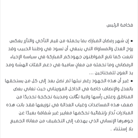
فخامة الرئيس
● إن شهر رمضان المبارك بما يحمله من قيم التآخي والتآزر يعكس
روح العدل والمساواة التي ينبغي أن تسود في وطننا الحبيب وقد
تابعت كما تابع المواطنون جهودكم المباركة في سياسة الإحياء
الرمضاني وما تحمله من معانٍ سامية في دعم الفئات الهشة ومد
يد العون للمحتاجين …
● غير أن هذه الجهود رغم نبلها لم تصل بعد إلى كل من يستحقها
بالعدل والإنصاف خاصة في الداخل الموريتاني حيث تعاني بعض
المناطق وعلى رأسها ولاية تگانت ومدينة تجكجة تحديدًا من
ضعف هذه المساعدات وغياب العدالة في توزيعها فقد باتت هذه
المبادرات تُدار بإنتقائية تحكمها معايير غير شفافة بعيدًا عن
جوهرها الإنساني الذي يهدف إلى التخفيف من معاناة الجميع
بلا إستثناء ..