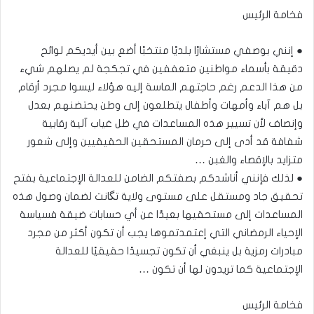
فخامة الرئيس
● إنني بوصفي مستشارًا بلديًا منتخبًا أضع بين أيديكم لوائح
دقيقة بأسماء مواطنين متعففين في تجكجة لم يصلهم شيء
من هذا الدعم رغم حاجتهم الماسة إليه هؤلاء ليسوا مجرد أرقام
بل هم آباء وأمهات وأطفال يتطلعون إلى وطن يحتضنهم بعدل
وإنصاف لأن تسيير هذه المساعدات في ظل غياب آلية رقابية
شفافة قد أدى إلى حرمان المستحقين الحقيقيين وإلى شعور
متزايد بالإقصاء والغبن …
● لذلك فإنني أناشدكم بصفتكم الضامن للعدالة الإجتماعية بفتح
تحقيق جاد ومستقل على مستوى ولاية تگانت لضمان وصول هذه
المساعدات إلى مستحقيها بعيدًا عن أي حسابات ضيقة فسياسة
الإحياء الرمضاني التي إعتمدتموها يجب أن تكون أكثر من مجرد
مبادرات رمزية بل ينبغي أن تكون تجسيدًا حقيقيًا للعدالة
الإجتماعية كما تريدون لها أن تكون …
فخامة الرئيس