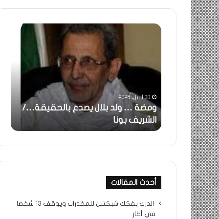
خاطرة
:
تحية
تقدير
خاصة
لكم
جميعا…/
31 مايو، 2025
الشيخ
بلال يصدع بالحقيقة…/
خاطرة : تحية تقدير خاصة لكم
التراد
جميعا…/ الشيخ التراد محمد
محمد
أحدث المقالات
الدرك يفكك شبكتين للمخدرات ويوقف 13 شخصا
في أطار