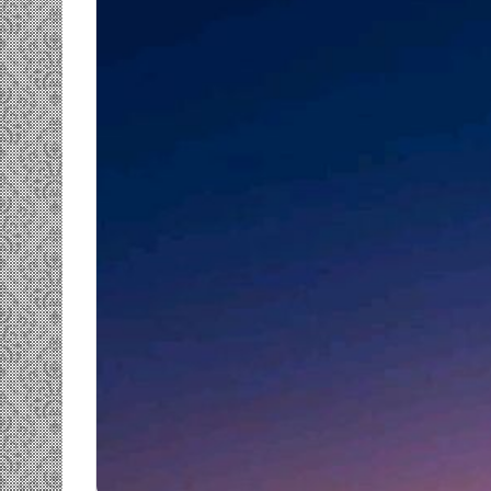
ومضة…./
بومديد…..صرخة
استغاثة..
معادة..؟
/
الشريف
بونا
…حزب الانصاف …/ بين
25 يونيو، 2022
معارضة… وسندان المغاضبين
ومضة…./ بومديد…..صرخة اس
شريف بونا
معادة..؟ / الشريف بونا