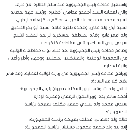
واستقبل فخامة رئيس الجمهورية عند سلم الطائرة، من طرف
والي لعصابه السيد أحمدو عداهي أخطيره، ورئيس جهة لعصابه
السيد محمد محمود ولد الحبيب، وحاكم مركز هامد الإداري
السيد أبي ولد عالي، وعمدة بلدية هامد السيد أبو بكر الصديق
ولد أعمر فابو، وقائد المنطقة العسكرية الرابعة العقيد الشيخ
سيدي بوي السالك، ونائبي مقاطعة كنكوصه.
وصافح فخامة رئيس الجمهورية بعد ذلك، نواب مقاطعات الولاية
في الجمعية الوطنية، والمنتخبين المحليين ووجهاء وأطر وأعيان
ولاية لعصابه.
ويرافق فخامة رئيس الجمهورية في زيارته لولاية لعصابه، وفد هام
يضم كلا من السادة:
الناني ولد اشروقه، الوزير المكلف بديوان رئيس الجمهورية؛
أحمد سالم بده، وزير التحول الرقمي وعصرنة الإدارة؛
سيدي محمد ولد سيدي جعفر، مكلف بمهمة برئاسة
الجمهورية؛
صالح ولد دهماش، مكلف بمهمة برئاسة الجمهورية؛
إزيد بيه ولد محمد محمود، مستشار برئاسة الجمهورية؛