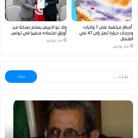
أمطار مرتقبة على 7 ولايات
ولد بو اخريص يسلم نسخة من
ودرجات حرارة تصل إلى 47 في
أوراق اعتماده سفيرا في تونس
الشمال
منذ يومين
منذ يومين
البحث
عن:
ومضة
خاط
:
…
ولد
تحي
بلال
تقد
يصدع
خاص
بالحقيقة…/
لكم