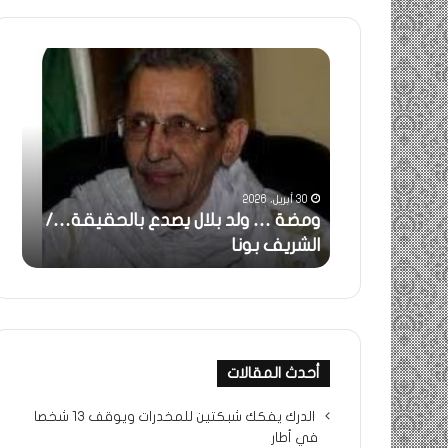
ومضة
خاطر
:
…
ولد
تحية
بلال
تقدي
يصدع
خاص
بالحقيقة…/
لكم
الشريف
جميع
30 أبريل، 2026
بونا
الشي
 استغاثة..
ومضة … ولد بلال يصدع بالحقيقة…/
خا
التراد
ف بونا
الشريف بونا
جم
محم
أحدث المقالات
الدرك يفكك شبكتين للمخدرات ويوقف 13 شخصا
في أطار