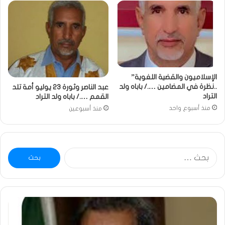
الإسلاميون والقضية اللغوية”
..نظرة في المضامين …./ باباه ولد
عبد الناصر وثورة 23 يوليو أمة تلد
التراد
القمم …./ باباه ولد التراد
منذ أسبوع واحد
منذ أسبوعين
البحث
عن:
ومضة
خاط
:
…
ولد
تحي