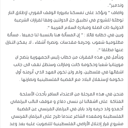
وتدمير”..
واضاف ” ونؤكد على تمسكنا بضرورة الوقف الفوري لإطلاق النار
توطئة للشروع في تطبيق حل الدولتين وفقا لقرارات الشرعية
الدولية ذات الصلة ومبادرة السلام العربية “.
وبين في خطابه قائلا : ” إن المسألة هنا بالنسبة لنا جميعا ، مسألة
مظلومية شعوب ،وحرمة مقدسات ،ونصرة أشقاء ، لا. يمكن التنازل
عنها مطلقا “..
وبتأمل في هذه الفقرات من خطاب رئيس الجمهورية يتضح ان
موريتانيا شعبا وحكومة كانت ومازالت وستظل تقف الى جانب
اشقائها في فلسطين، ولم ولن تخون العهد الذي أبرمته أول
حكومة لإستقلال البلاد مع القضية الفلسطينية ونصارتها .
فنحن في هذه المرحلة من الاعتداء السافر بأحدث الأسلحة
الفتاكة على ااشقائنا لن ننسى دفاع و موقف النائب البرلماني
أحمدو ولد حرمه ولد بابان في البرلمان الفرنسي عن القضية
الفلسطينة ومقعده الشاغر عندما طرح على البرلمان الفرنسي
مشروع قرار إحتلال الأراضي الفلسطينية للتصويت عليه بعد وعد