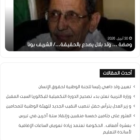
بلال
تقد
يصدع
خاص
بالحقيقة…/
لكم
الشريف
جمي
بونا
الش
التر
30 أبريل، 2026
ومضة … ولد بلال يصدع بالحقيقة…/ الشريف بونا
مح
خ
أحدث المقالات
تعيين ولد داهي رئيسا للجنة الوطنية لحقوق الإنسان
وزارة التربية تعلن بدء تصحيح الدورة التكميلية للبكالوريا السبت المقبل
و زير العدل يترأس حفل تنصيب النقيب الجديد للهيئة الوطنية للمحامين
العثور على جثامين خمسة منقبين وإنقاذ ستة آخرين في تيرس
بعشرة أضعاف.. الحكومة تعتمد زيادة تعويض الساعات الإضافية
لأساتذة التعليم