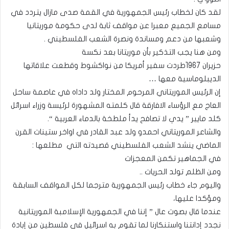
لقد كان لخطاب رئيس الجمهورية في القمة صدى مازال يتردد في
مسامع الجميع معبرا عن مواقف ثابة لدى حكومة موريتانيا
وشعبها من دعم ومساندة ونصرة الشعب الفلسطيني .
ومن هنا يجب التذكير بأن موريتانا بعد نكسة
حزيران 1967طردت سفير أمريكا من نواكشوط وقطعت علاقاتها
الديبلوماسية معها …
إن الرئيس الموريتاني المرحوم المختار ولد داداه في عاصمة ساحل
العاج مع الرؤساء الافارقة قال كلمته المشهورة لرئيسة وزراء اسرائل
كلد مايير ” يدي لا تصافح يدأ ملطخة بالدماء العربية “.
والشاعر الموريتاني احمدو ولد عبد القادر في اواخر ستينات القرن
الماضي ينشد الشعب الفلسطيني قصيدته التي مطلعها :
في الجماهير تكمن المعجزات
ومن الظلم تولد الحريات ..
واليوم جاء خطاب رئيس الجمهورية مترجما لكل المواقف السابقة
ومؤكدا عليها،
عندما قال بصوت عال ” إننا في الجمهورية الإسلامبة الموريتانية
نجدد إدانتنا واستنكارنا لما تقوم به اسرائيل في فلسطين من إبادة