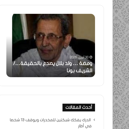
ومضة
خاطر
:
…
ولد
تحية
بلال
تقدي
يصدع
خاص
بالحقيقة…/
لكم
الشريف
جميع
30 أبريل، 2026
بونا
الشي
 استغاثة..
ومضة … ولد بلال يصدع بالحقيقة…/
خا
التراد
ف بونا
الشريف بونا
جم
محم
أحدث المقالات
الدرك يفكك شبكتين للمخدرات ويوقف 13 شخصا
في أطار