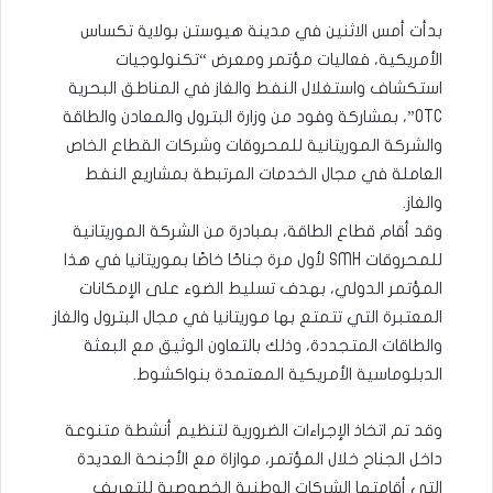
بدأت أمس الاثنين في مدينة هيوستن بولاية تكساس
الأمريكية، فعاليات مؤتمر ومعرض “تكنولوجيات
استكشاف واستغلال النفط والغاز في المناطق البحرية
OTC”، بمشاركة وفود من وزارة البترول والمعادن والطاقة
والشركة الموريتانية للمحروقات وشركات القطاع الخاص
العاملة في مجال الخدمات المرتبطة بمشاريع النفط
والغاز.
وقد أقام قطاع الطاقة، بمبادرة من الشركة الموريتانية
للمحروقات SMH لأول مرة جناحًا خاصًا بموريتانيا في هذا
المؤتمر الدولي، بهدف تسليط الضوء على الإمكانات
المعتبرة التي تتمتع بها موريتانيا في مجال البترول والغاز
والطاقات المتجددة، وذلك بالتعاون الوثيق مع البعثة
الدبلوماسية الأمريكية المعتمدة بنواكشوط.
وقد تم اتخاذ الإجراءات الضرورية لتنظيم أنشطة متنوعة
داخل الجناح خلال المؤتمر، موازاة مع الأجنحة العديدة
التي أقامتها الشركات الوطنية الخصوصية للتعريف