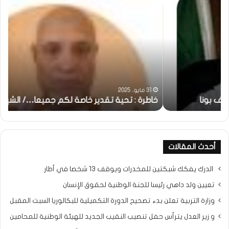
خاطرة
وم
:
..أ
تحية
شم
تقدير
الإن
خاصة
في
لكم
أمت
جميعا…/
الش
الشيخ
بونا
التراد
31 مايو، 2025
محمد
خاطرة : تحية تقدير خاصة لكم جميعا…/ الشيخ التراد محمد
و
أحدث المقالات
الدرك يفكك شبكتين للمخدرات ويوقف 13 شخصا في أطار
تعيين ولد داهي رئيسا للجنة الوطنية لحقوق الإنسان
وزارة التربية تعلن بدء تصحيح الدورة التكميلية للبكالوريا السبت المقبل
و زير العدل يترأس حفل تنصيب النقيب الجديد للهيئة الوطنية للمحامين