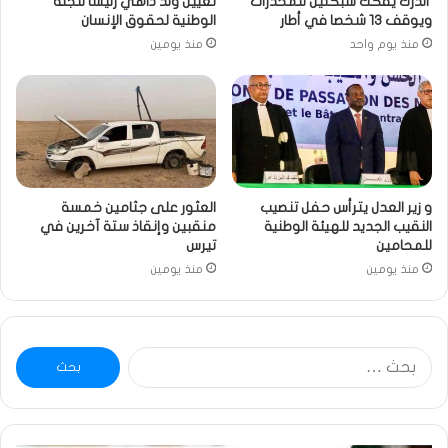
الدرك يفكك شبكتين للمخدرات
تعيين ولد داهي رئيسا للجنة
ويوقف 13 شخصا في أطار
الوطنية لحقوق الإنسان
منذ يوم واحد
منذ يومين
و زير العدل يترأس حفل تنصيب
العثور على جثامين خمسة
النقيب الجديد للهيئة الوطنية
منقبين وإنقاذ ستة آخرين في
للمحامين
تيرس
منذ يومين
منذ يومين
البحث
عن: