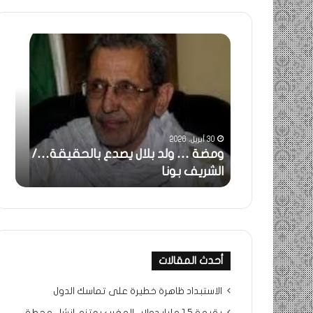
خاطرة
:
تحية
تقدير
خاصة
قة…/
لكم
جميعا…/
31 مايو، 2025
الشيخ
 … ولد بلال يصدع بالحقيقة…/
خاطرة : تحية تقدير خا
التراد
يف بونا
جميعا…/ الشيخ التراد 
محمد
أحدث المقالات
الاستبداد ظاهرة خطيرة على تماسك الدول