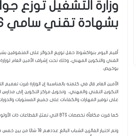
وزارة التشغيل توزع جو
بشهادة تقني سامي BTS
الفني والتكوين المهني، وذلك تحت إشراف الأمين العام لوزار
بوخريص.
التكوين التقني والمهني، وتحويل مراكز التكوين إلى مدارس ل
على توفير المهارات والكفاءات على جميع المستويات والدوراتCC ، CAP، BT و BTS التي يقدمها النظام”
كما قررت مكافأة تخصصات BTS التي تمثل القطاعات ذات الأولوية في سوق العمل، حسب تعبير الأمين العام.