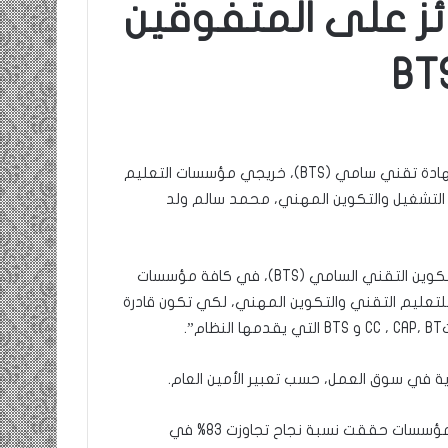
ائز على المتفوقين
أقيم اليوم بنواكشوط حفل توزيع الجوائز على المتفوقين بشهادة تقني سامي (BTS)، خريجي مؤسسات التعليم
ة التشغيل والتكوين المهني، محمد سالم ولد
الأمين العام قال في كلمته بالمناسبة إن الوزارة قررت تعميم التكوين التقني السامي (BTS)، في كافة مؤسسات
لتعليم التقني والتكوين المهني، لكي تكون قادرة
.
وتم اختيار الفائزين الشباب البالغ عددهم 18 شابًا من بين خمس مؤسسات حققت نسبة نجاح تجاوزت 83% في