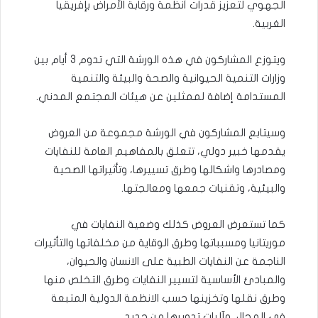
الجهوي لتعزيز قدرات أنظمة ورقابة الأمراض بإفريقيا
الغربية.
ويتوزع المشاركون في هذه الورشة التي تدوم 3 أيام بين
وزارات التنمية الحيوانية والصحة والبيئة والتنمية
المستدامة إضافة لممثلين عن هيئات المجتمع المدني.
وسيتابع المشاركون في الورشة مجموعة من العروض
يقدمها خبير دولي، تتعلق بالمفاهيم العامة للنفايات
ومصادرها واشكالها وطرق تسييرها، وتأثيراتها الصحية
والبيئية، وتقنيات جمعها ومعالجتها.
كما تستعرض العروض كذلك وضعية النفايات في
موريتانيا ومسبباتها وطرق الوقاية من مخلفاتها والتأثيرات
الناجمة عن النفايات الطبية على الانسان والحيوان،
والمبادئ الأساسية لتسيير النفايات وطرق التخلص منها
وطرق نقلها وتخزينها حسب الانظمة الدولية المتبعة
في المجال، وآليات تدويرها من جديد.