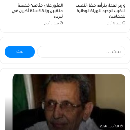
و زير العدل يترأس حفل تنصيب
العثور على جثامين خمسة
النقيب الجديد للهيئة الوطنية
منقبين وإنقاذ ستة آخرين في
للمحامين
تيرس
منذ 3 أيام
منذ 3 أيام
البحث
عن:
ة
خاطرة
:
تحية
تقدير
خاصة
قيقة…/
لكم
يف
جميعا…/
الشيخ
التراد
 أبريل، 2026
31 مايو، 2025