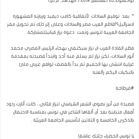
نواكشوط,03 اغسطس 2019 ( الهدهد. م.ص)
* بعد توقيع السادات لأتفاقية كامب ديفيد وزيارته المشهورة
لاسرائيل؟!قاطع العرب مصر والسادات وعلى إثر ذلك تم تحويل مقر
الجامعة العربية لتونس وتمت دعوة نزار قبانيللمشاركة.
فظن القادة العرب ان نزار سيكتفي بهجاء الرئيس المصري محمد
أنور السادات، لكن نزار لم يسلم منه أحد وابتدأ قصيدته بمقدمة
غزلية انتشى بها الجميع ثم بدأ بالقصف لواقع عربي ملئ
بالنكبات اليكم رائعته:
#قرطاجة
قصيدة من أبرز نصوص الشعر السّياسي لنزار قبّاني ، كانت أثارت ردود
أفعال متباينة بعد أن ألقاها الشاعر في تونس بمناسبة الاحتفال
بالذكرى الخامسة و الثلاثين لتأسيس الجامعة العربيّة .
يا تونس الخضراء جئتك عاشقا