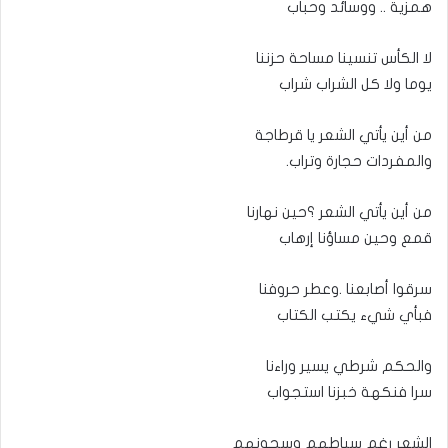
همزية .. ووسائد وحباب
لا الكأس تنسينا مساحة حزننا
يوما ولا كل الشراب شراب
من أين يأتي الشعر يا قرطاجة
والمفردات حجارة وتراب.
من أين يأتي الشعر ؟حين نهارنا
قمع وحين مساؤنا إرهاب
سرقوا أصابعنا .وعطر حروفنا
فبأي شيء يكتب الكتاب
والحكم شرطي يسير وراءنا
سرا فنكهة خبزنا استجواب
الشعر رغم سياطهم وسجونهم