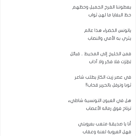
يعطوننا الفرح الجميل وحظهم
حظ البغايا ما لهن ثواب
ياتونس الخضراء هذا عالم
يثري به الأمي والنصاب
فمن الخليج إلى المحيط .. قبائل
بَطِرَت فلا فكر ولا آداب
في عصر زيت الكاز يطلب شاعر
ثوبا وترفل بالحرير قحاب!!
هل في العيون التونسية شاطيء
ترتاح فوق رماله الأعصاب
أنا يا صديقة متعب بعروبتي
فهل العروبة لعنة وعقاب