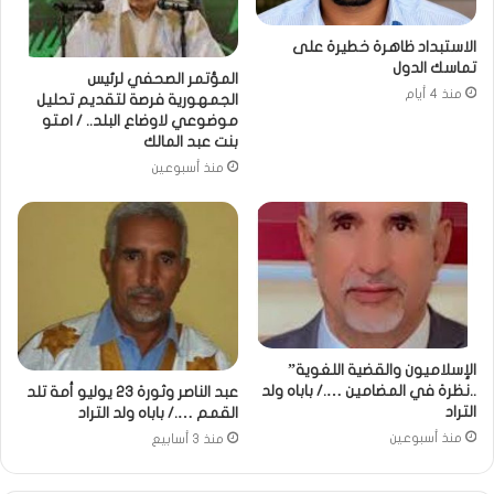
الاستبداد ظاهرة خطيرة على
تماسك الدول
المؤتمر الصحفي لرئيس
منذ 4 أيام
الجمهورية فرصة لتقديم تحليل
موضوعي لاوضاع البلد.. / امتو
بنت عبد المالك
منذ أسبوعين
الإسلاميون والقضية اللغوية”
..نظرة في المضامين …./ باباه ولد
عبد الناصر وثورة 23 يوليو أمة تلد
التراد
القمم …./ باباه ولد التراد
منذ أسبوعين
منذ 3 أسابيع