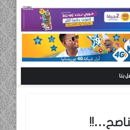
ل بنا
ناصح…!!