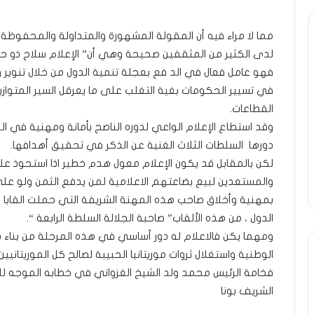
مما لا مراء فيه أن المقولة المشهورة والمتداولة والمحفوظ
ة
ومضة
لدى الكثير من المثقفين صحيحة وهي أن” الإعلام سلاح ذو حد
..أفول
شمس
فهو عامل فعال في الد فع بعجلة تنمية الدول من خلال تنوير 
ر
الإنسانية
في تسيير الحكومات بغية التغلب على ما يعرقل السير المتوازن 
ة
في
القطاعات.
أمتين…!!
وقد استطاع الإعلام الواعي لدوره الناصح بأمانة ومهنية في ا
ا…/
الشريف
31 مايو، 2025
13 أبريل، 2025
خ
بونا
دورها السلطات الثلاث الغنية عن الذكر في تحقيق أهدافها.
طرة : تحية تقدير خاصة لكم
ومضة ..أفول شمس ال
لكن بالمقابل قد يكون الإعلام معول هدم خطير اذا استحوذ عليه
يعا…/ الشيخ التراد محمد
أمتين…!! الشريف بونا
د
والمستعدين لبيع بضاعتهم الاعلامية لمن يدفع الثمن ولو 
بمهنية وأخلاق صاحب هذه المهنة الشريفة التي حملت القابا 
الدول ، من هذه الألقاب” صاحبة الجلالة السلطة الرابعة “.
ومهما يكن فالاعلام له دور أساسي في هذه المرحلة من بناء د
الوطنية واستغلال ثروات موريتانيا الحبيبة لصالح كل الموريتانيين
فخامة الرئيس محمد ولد الشيخ الغزواني في خطابه الموجه للأ
الشريف بونا