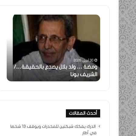
ومضة
خاطر
:
…
ولد
تحية
بلال
تقدي
يصدع
خاص
بالحقيقة…/
لكم
الشريف
جميع
30 أبريل، 2026
بونا
الشي
 استغاثة..
ومضة … ولد بلال يصدع بالحقيقة…/
خا
التراد
ف بونا
الشريف بونا
جم
محم
أحدث المقالات
الدرك يفكك شبكتين للمخدرات ويوقف 13 شخصا
في أطار