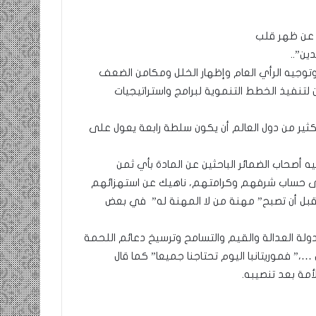
ة عن ظهر قلب
ومضة
ين”..
:
/
وتوجيه الرأي العام وإظهار الخلل ومكامن الضعف
…
لتنفيذ الخطط التنموية لبرامج واستراتيجيات
حزب
الانصاف
9 مايو، 2023
لكثير من دول العالم أن يكون سلطة رابعة يعول على
…/
ومضة : / …حزب الانصاف …/ بين
بين
إنسانية في
مطرقة المعارضة… وسندان المغاضبين
مطرقة
 أصحاب الضمائر الباحثين عن المادة بأي ثمن
… !!! / الشريف بونا
المعارضة…
على حساب شرفهم وكرامتهم، ناهيك عن استهزائهم
وسندان
قبل أن تصبح” مهنة من لا المهنة له” في بعض
المغاضبين
…
!!!
ولة العدالة والقيم والتسامح وترسيخ دعائم اللحمة
/
 …،” فموريتانبا اليوم تحتاجنا جميعا” كما قال
الشريف
مة بعد تنصيبه.
بونا