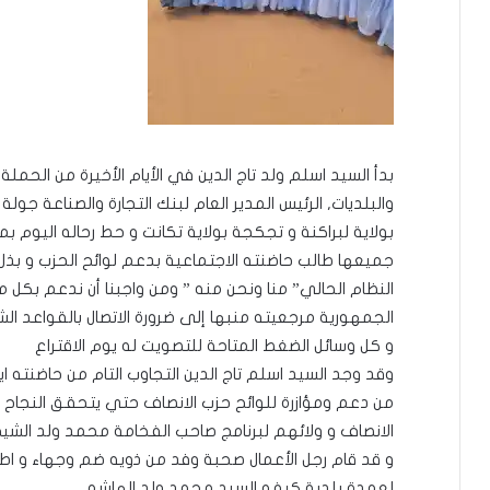
بدأ السيد اسلم ولد تاج الدين في الأيام الأخيرة من الحملة 
والبلديات, الرئيس المدير العام لبنك التجارة والصناعة 
بولاية لبراكنة و تجكجة بولاية تكانت و حط رحاله اليوم 
جميعها طالب حاضنته الاجتماعية بدعم لوائح الحزب و بذل 
النظام الحالي” منا ونحن منه ” ومن واجبنا أن ندعم بكل ما
الجمهورية مرجعيته منبها إلى ضرورة الاتصال بالقواعد ال
و كل وسائل الضغط المتاحة للتصويت له يوم الاقتراع
وقد وجد السيد اسلم تاج الدين التجاوب التام من حاضنته اي
من دعم ومؤازرة للوائح حزب الانصاف حتي يتحقق النجاح ك
الانصاف و ولائهم لبرنامج صاحب الفخامة محمد ولد الشيخ
و قد قام رجل الأعمال صحبة وفد من ذويه ضم وجهاء و اطر
لعمدة بلدية كيفه السبد محمد ولد الهاشم…