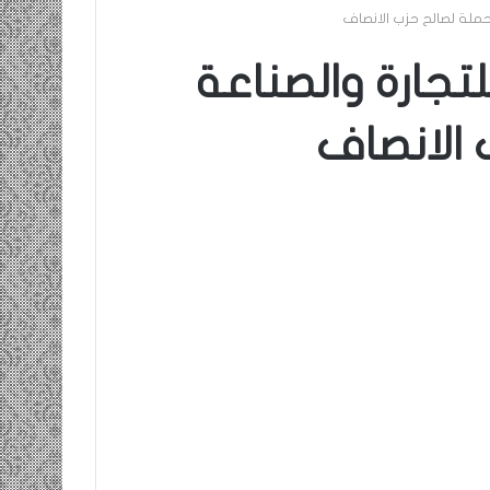
حملة لصالح حزب الانصاف
لتجارة والصناعة
الانصاف