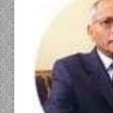
ومضة…./
بومديد…..صرخة
استغاثة..
معادة..؟
/
الشريف
بونا
صاف …/ بين
25 يونيو، 2022
ندان المغاضبين
ومضة…./ بومديد…..صرخة استغاثة..
معادة..؟ / الشريف بونا