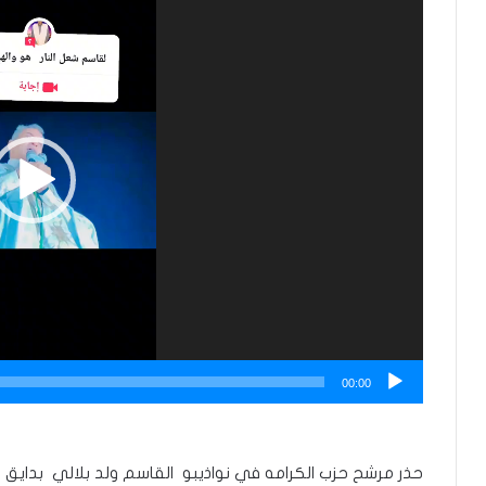
00:00
حذر مرشح حزب الكرامه في نواذيبو القاسم ولد بلالي بدايق ح