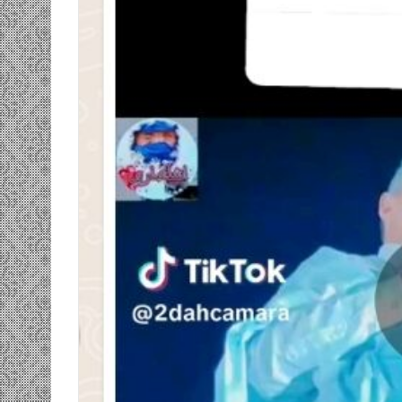
ومضة…./
بومديد…..صرخة
استغاثة..
معادة..؟
/
الشريف
بونا
صاف …/ بين
25 يونيو، 2022
ندان المغاضبين
ومضة…./ بومديد…..صرخة استغاثة..
معادة..؟ / الشريف بونا