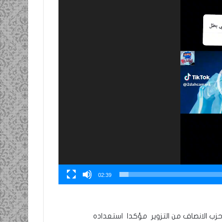
02:39
زب الانصاف من التزوير مؤكدا استعداده