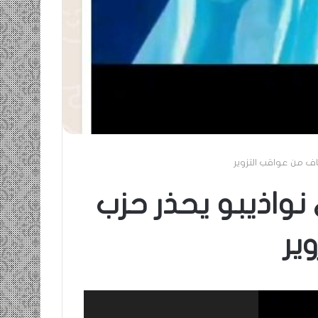
اف من عواقب التزوير
نواذيبو يحذر حزب
ير